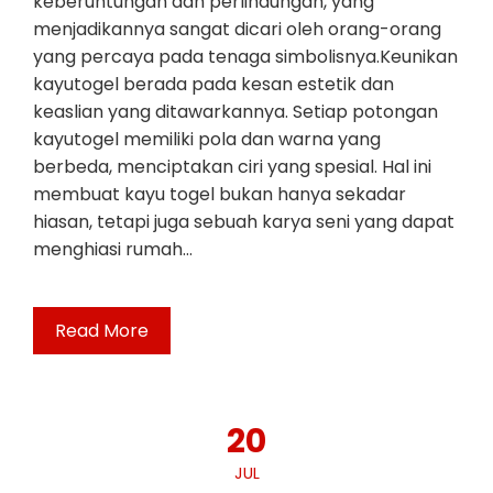
keberuntungan dan perlindungan, yang
menjadikannya sangat dicari oleh orang-orang
yang percaya pada tenaga simbolisnya.Keunikan
kayutogel berada pada kesan estetik dan
keaslian yang ditawarkannya. Setiap potongan
kayutogel memiliki pola dan warna yang
berbeda, menciptakan ciri yang spesial. Hal ini
membuat kayu togel bukan hanya sekadar
hiasan, tetapi juga sebuah karya seni yang dapat
menghiasi rumah…
Read More
20
JUL