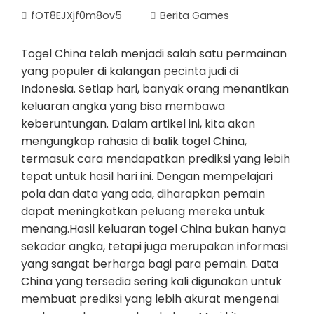
fOT8EJXjf0m8ov5
Berita Games
Togel China telah menjadi salah satu permainan
yang populer di kalangan pecinta judi di
Indonesia. Setiap hari, banyak orang menantikan
keluaran angka yang bisa membawa
keberuntungan. Dalam artikel ini, kita akan
mengungkap rahasia di balik togel China,
termasuk cara mendapatkan prediksi yang lebih
tepat untuk hasil hari ini. Dengan mempelajari
pola dan data yang ada, diharapkan pemain
dapat meningkatkan peluang mereka untuk
menang.Hasil keluaran togel China bukan hanya
sekadar angka, tetapi juga merupakan informasi
yang sangat berharga bagi para pemain. Data
China yang tersedia sering kali digunakan untuk
membuat prediksi yang lebih akurat mengenai