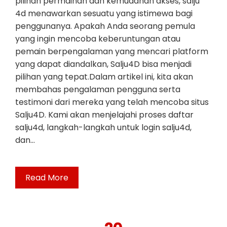
pilihan permainan dan kemudahan akses, salju
4d menawarkan sesuatu yang istimewa bagi
penggunanya. Apakah Anda seorang pemula
yang ingin mencoba keberuntungan atau
pemain berpengalaman yang mencari platform
yang dapat diandalkan, Salju4D bisa menjadi
pilihan yang tepat.Dalam artikel ini, kita akan
membahas pengalaman pengguna serta
testimoni dari mereka yang telah mencoba situs
Salju4D. Kami akan menjelajahi proses daftar
salju4d, langkah-langkah untuk login salju4d,
dan…
Read More