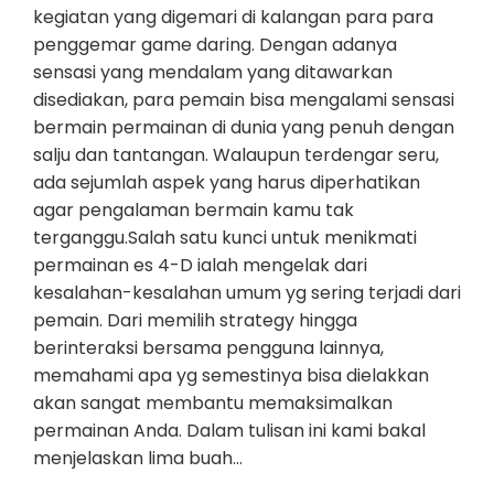
kegiatan yang digemari di kalangan para para
penggemar game daring. Dengan adanya
sensasi yang mendalam yang ditawarkan
disediakan, para pemain bisa mengalami sensasi
bermain permainan di dunia yang penuh dengan
salju dan tantangan. Walaupun terdengar seru,
ada sejumlah aspek yang harus diperhatikan
agar pengalaman bermain kamu tak
terganggu.Salah satu kunci untuk menikmati
permainan es 4-D ialah mengelak dari
kesalahan-kesalahan umum yg sering terjadi dari
pemain. Dari memilih strategy hingga
berinteraksi bersama pengguna lainnya,
memahami apa yg semestinya bisa dielakkan
akan sangat membantu memaksimalkan
permainan Anda. Dalam tulisan ini kami bakal
menjelaskan lima buah…