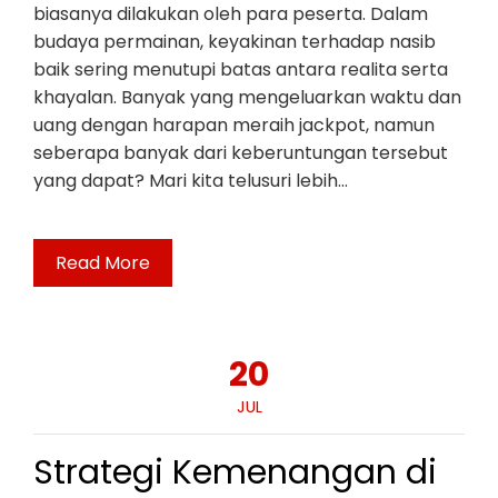
biasanya dilakukan oleh para peserta. Dalam
budaya permainan, keyakinan terhadap nasib
baik sering menutupi batas antara realita serta
khayalan. Banyak yang mengeluarkan waktu dan
uang dengan harapan meraih jackpot, namun
seberapa banyak dari keberuntungan tersebut
yang dapat? Mari kita telusuri lebih…
Read More
20
JUL
Strategi Kemenangan di