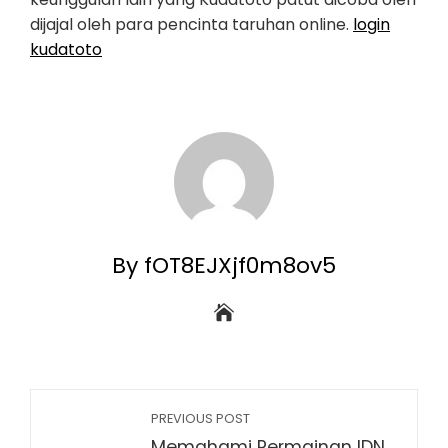
dijajal oleh para pencinta taruhan online.
login
kudatoto
By fOT8EJXjf0m8ov5
PREVIOUS POST
Memahami Permainan IDN