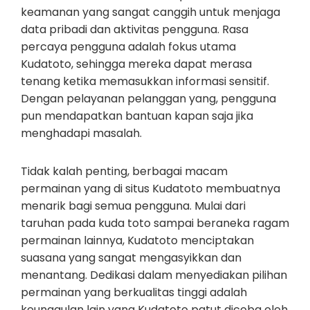
keamanan yang sangat canggih untuk menjaga
data pribadi dan aktivitas pengguna. Rasa
percaya pengguna adalah fokus utama
Kudatoto, sehingga mereka dapat merasa
tenang ketika memasukkan informasi sensitif.
Dengan pelayanan pelanggan yang, pengguna
pun mendapatkan bantuan kapan saja jika
menghadapi masalah.
Tidak kalah penting, berbagai macam
permainan yang di situs Kudatoto membuatnya
menarik bagi semua pengguna. Mulai dari
taruhan pada kuda toto sampai beraneka ragam
permainan lainnya, Kudatoto menciptakan
suasana yang sangat mengasyikkan dan
menantang. Dedikasi dalam menyediakan pilihan
permainan yang berkualitas tinggi adalah
keunggulan lain yang Kudatoto patut dicoba oleh