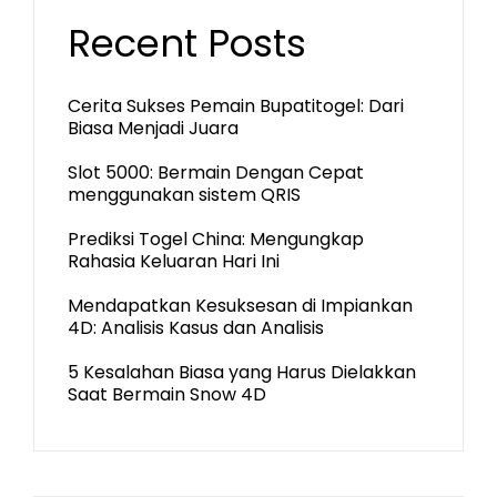
Recent Posts
Cerita Sukses Pemain Bupatitogel: Dari
Biasa Menjadi Juara
Slot 5000: Bermain Dengan Cepat
menggunakan sistem QRIS
Prediksi Togel China: Mengungkap
Rahasia Keluaran Hari Ini
Mendapatkan Kesuksesan di Impiankan
4D: Analisis Kasus dan Analisis
5 Kesalahan Biasa yang Harus Dielakkan
Saat Bermain Snow 4D