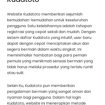
Website Kudatoto memberikan sejumlah
kemudahan-kemudahan untuk keseluruhan
pengguna. Satu kelebihannya adalah tahapan
registrasi yang cepat sekali dan mudah. Dengan
sistem daftar Kudatoto yang intuitif, user baru
dapat dengan cepat menciptakan akun dan
segera bermain dalam waktu singkat. Ini
meminimalisir hambatan bagi para pemain
pemula yang menikmati sensasi bermain yang
tidak harus melalui prosedur yang terlalu rumit
atau sulit.
Selain itu, Kudatoto pun memberikan
pengalaman bermain yang sangat aman dan
nyaman bagi pengguna. Dalam hal login
Kudatoto, website ini menerapkan metode