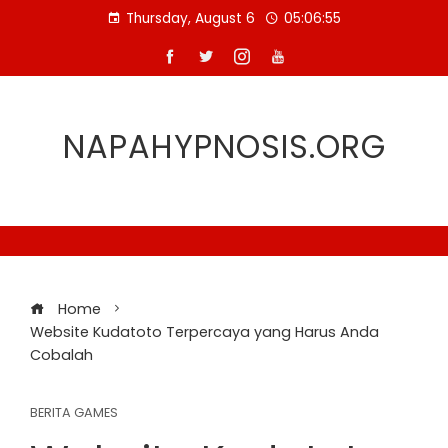
Skip
Thursday, August 6
05:06:55
to
content
NAPAHYPNOSIS.ORG
Home
Website Kudatoto Terpercaya yang Harus Anda
Cobalah
BERITA GAMES