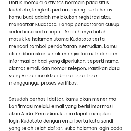
Untuk memulai aktivitas bermain pada situs
Kudatoto, langkah pertama yang perlu harus
kamu buat adalah melakukan registrasi atau
mendaftar Kudatoto. Tahap pendaftaran cukup
sederhana serta cepat. Anda hanya butuh
masuk ke halaman utama Kudatoto serta
mencari tombol pendaftaran. Kemudian, kamu
akan diharuskan untuk mengisi formulir dengan
informasi pribadi yang diperlukan, seperti nama,
alamat email, dan nomor telepon. Pastikan data
yang Anda masukkan benar agar tidak
mengganggu proses verifikasi.
Sesudah berhasil daftar, kamu akan menerima
konfirmasi melalui email yang berisi informasi
akun Anda. Kemudian, kamu dapat menjalani
login Kudatoto dengan email serta kata sandi
yang telah telah daftar. Buka halaman login pada