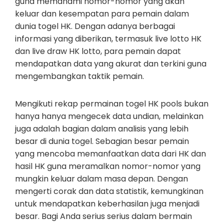
guna memahami nomor-nomor yang akan
keluar dan kesempatan para pemain dalam
dunia togel HK. Dengan adanya berbagai
informasi yang diberikan, termasuk live lotto HK
dan live draw HK lotto, para pemain dapat
mendapatkan data yang akurat dan terkini guna
mengembangkan taktik pemain.
Mengikuti rekap permainan togel HK pools bukan
hanya hanya mengecek data undian, melainkan
juga adalah bagian dalam analisis yang lebih
besar di dunia togel. Sebagian besar pemain
yang mencoba memanfaatkan data dari HK dan
hasil HK guna meramalkan nomor-nomor yang
mungkin keluar dalam masa depan. Dengan
mengerti corak dan data statistik, kemungkinan
untuk mendapatkan keberhasilan juga menjadi
besar. Bagi Anda serius serius dalam bermain