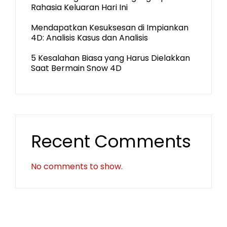
Rahasia Keluaran Hari Ini
Mendapatkan Kesuksesan di Impiankan
4D: Analisis Kasus dan Analisis
5 Kesalahan Biasa yang Harus Dielakkan
Saat Bermain Snow 4D
Recent Comments
No comments to show.