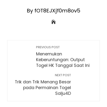
By fOT8EJXjf0m8ov5
PREVIOUS POST
Menemukan
Keberuntungan: Output
Togel HK Tanggal Saat Ini
NEXT POST
Trik dan Trik Menang Besar
pada Permainan Togel
Salju4D