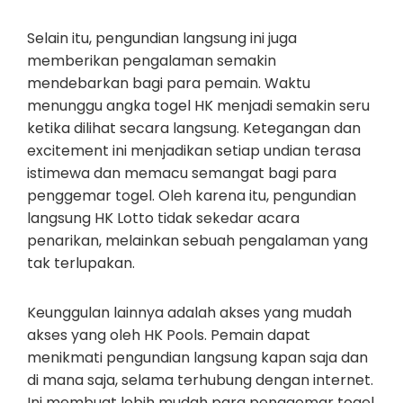
Selain itu, pengundian langsung ini juga
memberikan pengalaman semakin
mendebarkan bagi para pemain. Waktu
menunggu angka togel HK menjadi semakin seru
ketika dilihat secara langsung. Ketegangan dan
excitement ini menjadikan setiap undian terasa
istimewa dan memacu semangat bagi para
penggemar togel. Oleh karena itu, pengundian
langsung HK Lotto tidak sekedar acara
penarikan, melainkan sebuah pengalaman yang
tak terlupakan.
Keunggulan lainnya adalah akses yang mudah
akses yang oleh HK Pools. Pemain dapat
menikmati pengundian langsung kapan saja dan
di mana saja, selama terhubung dengan internet.
Ini membuat lebih mudah para penggemar togel