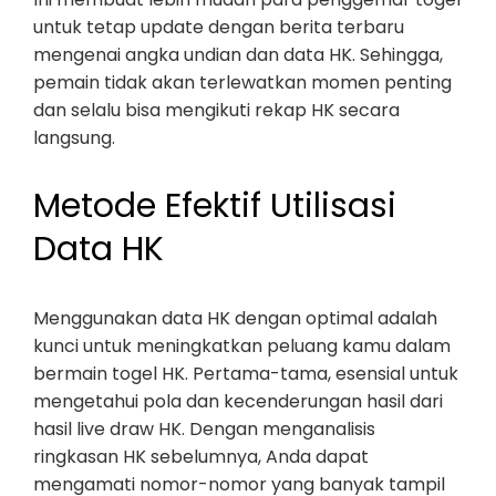
untuk tetap update dengan berita terbaru
mengenai angka undian dan data HK. Sehingga,
pemain tidak akan terlewatkan momen penting
dan selalu bisa mengikuti rekap HK secara
langsung.
Metode Efektif Utilisasi
Data HK
Menggunakan data HK dengan optimal adalah
kunci untuk meningkatkan peluang kamu dalam
bermain togel HK. Pertama-tama, esensial untuk
mengetahui pola dan kecenderungan hasil dari
hasil live draw HK. Dengan menganalisis
ringkasan HK sebelumnya, Anda dapat
mengamati nomor-nomor yang banyak tampil