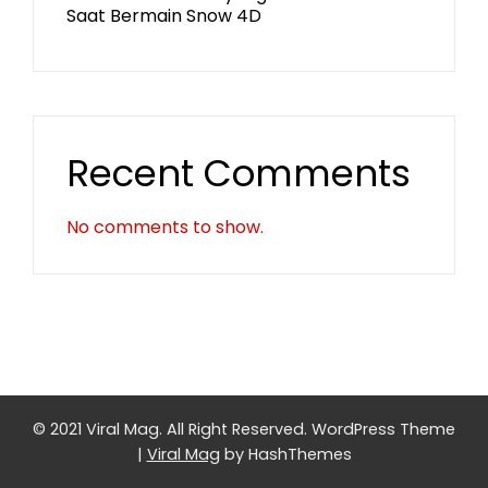
Saat Bermain Snow 4D
Recent Comments
No comments to show.
© 2021 Viral Mag. All Right Reserved.
WordPress Theme
|
Viral Mag
by HashThemes