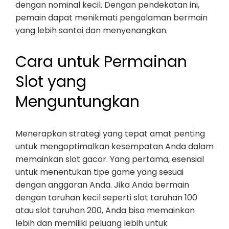
dengan nominal kecil. Dengan pendekatan ini,
pemain dapat menikmati pengalaman bermain
yang lebih santai dan menyenangkan.
Cara untuk Permainan
Slot yang
Menguntungkan
Menerapkan strategi yang tepat amat penting
untuk mengoptimalkan kesempatan Anda dalam
memainkan slot gacor. Yang pertama, esensial
untuk menentukan tipe game yang sesuai
dengan anggaran Anda. Jika Anda bermain
dengan taruhan kecil seperti slot taruhan 100
atau slot taruhan 200, Anda bisa memainkan
lebih dan memiliki peluang lebih untuk