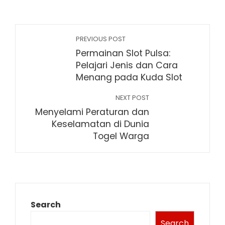
PREVIOUS POST
Permainan Slot Pulsa:
Pelajari Jenis dan Cara
Menang pada Kuda Slot
NEXT POST
Menyelami Peraturan dan
Keselamatan di Dunia
Togel Warga
Search
Search