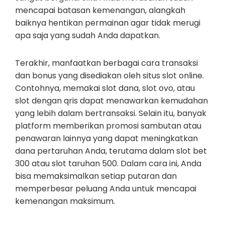
mencapai batasan kemenangan, alangkah
baiknya hentikan permainan agar tidak merugi
apa saja yang sudah Anda dapatkan.
Terakhir, manfaatkan berbagai cara transaksi
dan bonus yang disediakan oleh situs slot online.
Contohnya, memakai slot dana, slot ovo, atau
slot dengan qris dapat menawarkan kemudahan
yang lebih dalam bertransaksi. Selain itu, banyak
platform memberikan promosi sambutan atau
penawaran lainnya yang dapat meningkatkan
dana pertaruhan Anda, terutama dalam slot bet
300 atau slot taruhan 500. Dalam cara ini, Anda
bisa memaksimalkan setiap putaran dan
memperbesar peluang Anda untuk mencapai
kemenangan maksimum.