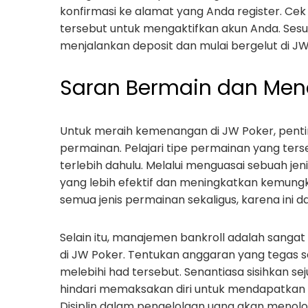
konfirmasi ke alamat yang Anda register. Cek
tersebut untuk mengaktifkan akun Anda. Ses
menjalankan deposit dan mulai bergelut di J
Saran Bermain dan Men
Untuk meraih kemenangan di JW Poker, penti
permainan. Pelajari tipe permainan yang terse
terlebih dahulu. Melalui menguasai sebuah je
yang lebih efektif dan meningkatkan kemungk
semua jenis permainan sekaligus, karena in
Selain itu, manajemen bankroll adalah sanga
di JW Poker. Tentukan anggaran yang tegas s
melebihi had tersebut. Senantiasa sisihkan se
hindari memaksakan diri untuk mendapatkan 
Disiplin dalam pengelolaan uang akan meno