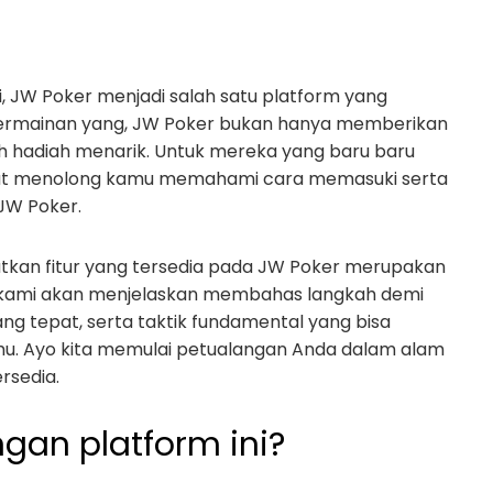
 JW Poker menjadi salah satu platform yang
s permainan yang, JW Poker bukan hanya memberikan
h hadiah menarik. Untuk mereka yang baru baru
apat menolong kamu memahami cara memasuki serta
JW Poker.
kan fitur yang tersedia pada JW Poker merupakan
ni kami akan menjelaskan membahas langkah demi
ang tepat, serta taktik fundamental yang bisa
u. Ayo kita memulai petualangan Anda dalam alam
rsedia.
an platform ini?