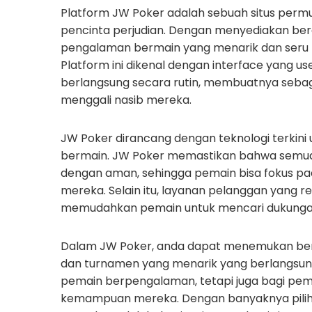
Platform JW Poker adalah sebuah situs permu
pencinta perjudian. Dengan menyediakan b
pengalaman bermain yang menarik dan seru ba
Platform ini dikenal dengan interface yang u
berlangsung secara rutin, membuatnya sebagai
menggali nasib mereka.
JW Poker dirancang dengan teknologi terkin
bermain. JW Poker memastikan bahwa semua t
dengan aman, sehingga pemain bisa fokus p
mereka. Selain itu, layanan pelanggan yang r
memudahkan pemain untuk mencari dukungan 
Dalam JW Poker, anda dapat menemukan ber
dan turnamen yang menarik yang berlangsung 
pemain berpengalaman, tetapi juga bagi pemu
kemampuan mereka. Dengan banyaknya pilih