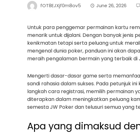
fOT8EJXjf0m8ov5
June 26, 2026
Untuk para penggemar permainan kartu remi,
menarik untuk dijalani. Dengan banyak jeni
kenikmatan tetapi serta peluang untuk merai
mengenal dunia poker, panduan ini akan d
meraih pengalaman bermain yang terbaik di 
Mengerti dasar-dasar game serta memanfaat
sandi rahasia dalam sukses. Pada petunjuk i
langkah cara registrasi, memilih permainan y
diterapkan dalam meningkatkan peluang kam
semesta JW Poker dan telusuri semua yang te
Apa yang dimaksud deng