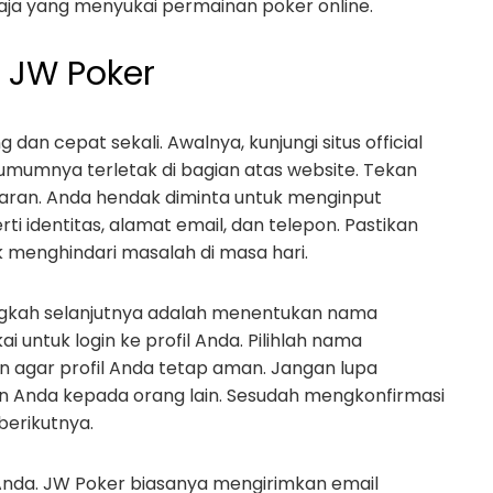
saja yang menyukai permainan poker online.
 JW Poker
n cepat sekali. Awalnya, kunjungi situs official
umumnya terletak di bagian atas website. Tekan
aran. Anda hendak diminta untuk menginput
i identitas, alamat email, dan telepon. Pastikan
k menghindari masalah di masa hari.
ngkah selanjutnya adalah menentukan nama
 untuk login ke profil Anda. Pilihlah nama
 agar profil Anda tetap aman. Jangan lupa
in Anda kepada orang lain. Sesudah mengkonfirmasi
berikutnya.
 Anda. JW Poker biasanya mengirimkan email