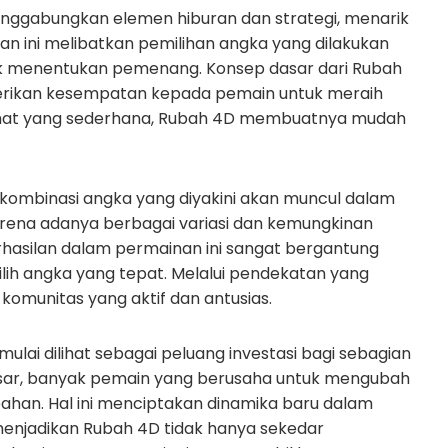
ggabungkan elemen hiburan dan strategi, menarik
an ini melibatkan pemilihan angka yang dilakukan
uk menentukan pemenang. Konsep dasar dari Rubah
erikan kesempatan kepada pemain untuk meraih
format yang sederhana, Rubah 4D membuatnya mudah
kombinasi angka yang diyakini akan muncul dalam
karena adanya berbagai variasi dan kemungkinan
hasilan dalam permainan ini sangat bergantung
lih angka yang tepat. Melalui pendekatan yang
munitas yang aktif dan antusias.
mulai dilihat sebagai peluang investasi bagi sebagian
sar, banyak pemain yang berusaha untuk mengubah
ahan. Hal ini menciptakan dinamika baru dalam
menjadikan Rubah 4D tidak hanya sekedar