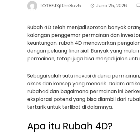
fOT8EJXjf0m8ov5
June 25, 2026
Rubah 4D telah menjadi sorotan banyak oran
kalangan penggemar permainan dan investor.
keuntungan, rubah 4D menawarkan pengala
dengan peluang finansial. Banyak yang mulai 
permainan, tetapi juga bisa menjadi jalan un
Sebagai salah satu inovasi di dunia permain
akses dan konsep yang menarik. Dalam artike
rubah4d dan bagaimana permainan ini berkemb
eksplorasi potensi yang bisa diambil dari r
tertarik untuk terlibat di dalamnya.
Apa itu Rubah 4D?