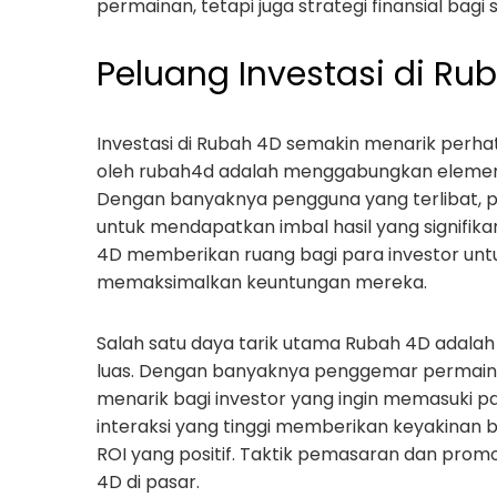
permainan, tetapi juga strategi finansial ba
Peluang Investasi di Ru
Investasi di Rubah 4D semakin menarik perha
oleh rubah4d adalah menggabungkan elemen 
Dengan banyaknya pengguna yang terlibat, p
untuk mendapatkan imbal hasil yang signifik
4D memberikan ruang bagi para investor unt
memaksimalkan keuntungan mereka.
Salah satu daya tarik utama Rubah 4D adal
luas. Dengan banyaknya penggemar permain
menarik bagi investor yang ingin memasuki p
interaksi yang tinggi memberikan keyakinan b
ROI yang positif. Taktik pemasaran dan prom
4D di pasar.