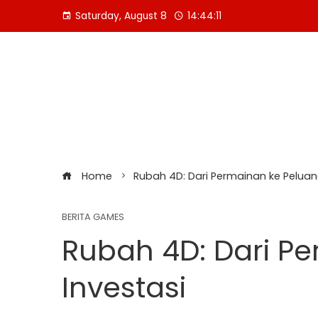
Skip
Saturday, August 8
14:44:11
to
content
Home
Rubah 4D: Dari Permainan ke Peluan
BERITA GAMES
Rubah 4D: Dari P
Investasi