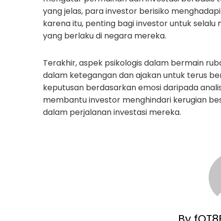
yang jelas, para investor berisiko menghadap
karena itu, penting bagi investor untuk sel
yang berlaku di negara mereka.
Terakhir, aspek psikologis dalam bermain ruba
dalam ketegangan dan ajakan untuk terus b
keputusan berdasarkan emosi daripada analisis
membantu investor menghindari kerugian be
dalam perjalanan investasi mereka.
By fOT