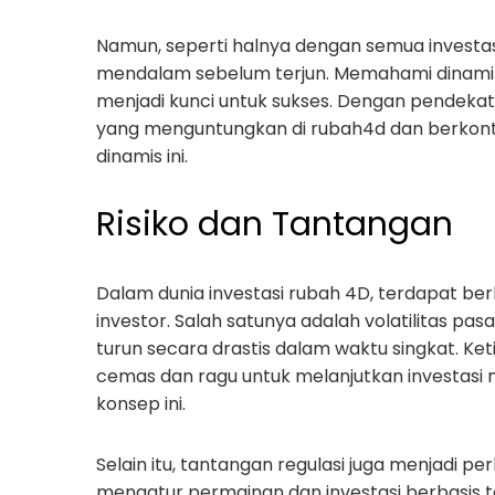
Namun, seperti halnya dengan semua investasi
mendalam sebelum terjun. Memahami dinamik
menjadi kunci untuk sukses. Dengan pendeka
yang menguntungkan di rubah4d dan berkont
dinamis ini.
Risiko dan Tantangan
Dalam dunia investasi rubah 4D, terdapat ber
investor. Salah satunya adalah volatilitas pasa
turun secara drastis dalam waktu singkat. K
cemas dan ragu untuk melanjutkan investasi
konsep ini.
Selain itu, tantangan regulasi juga menjadi 
mengatur permainan dan investasi berbasis t