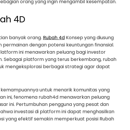
gi sebagian orang yang ingin mengambil kesempatan.
bah 4D
tian banyak orang.
Rubah 4d
Konsep yang diusung
permainan dengan potensi keuntungan finansial.
latform ini menawarkan peluang bagi investor
an. Sebagai platform yang terus berkembang, rubah
uk mengeksplorasi berbagai strategi agar dapat
ah kemampuannya untuk menarik komunitas yang
an ini, fenomena rubah4d menawarkan peluang
asar ini. Pertumbuhan pengguna yang pesat dan
ahwa investasi di platform ini dapat menghasilkan
osi yang efektif semakin memperkuat posisi Rubah