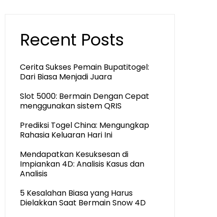
Recent Posts
Cerita Sukses Pemain Bupatitogel:
Dari Biasa Menjadi Juara
Slot 5000: Bermain Dengan Cepat
menggunakan sistem QRIS
Prediksi Togel China: Mengungkap
Rahasia Keluaran Hari Ini
Mendapatkan Kesuksesan di
Impiankan 4D: Analisis Kasus dan
Analisis
5 Kesalahan Biasa yang Harus
Dielakkan Saat Bermain Snow 4D