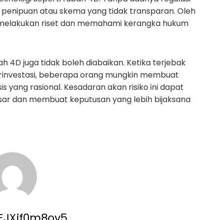
i penipuan atau skema yang tidak transparan. Oleh
alu melakukan riset dan memahami kerangka hukum
h 4D juga tidak boleh diabaikan. Ketika terjebak
erinvestasi, beberapa orang mungkin membuat
 yang rasional. Kesadaran akan risiko ini dapat
sar dan membuat keputusan yang lebih bijaksana
8EJXjf0m8ov5