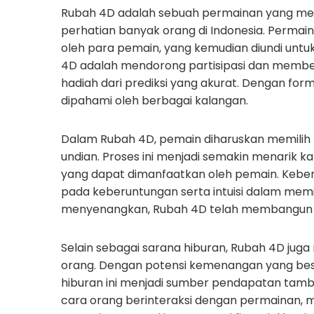
Rubah 4D adalah sebuah permainan yang men
perhatian banyak orang di Indonesia. Permain
oleh para pemain, yang kemudian diundi unt
4D adalah mendorong partisipasi dan memb
hadiah dari prediksi yang akurat. Dengan 
dipahami oleh berbagai kalangan.
Dalam Rubah 4D, pemain diharuskan memilih 
undian. Proses ini menjadi semakin menarik 
yang dapat dimanfaatkan oleh pemain. Keber
pada keberuntungan serta intuisi dalam memi
menyenangkan, Rubah 4D telah membangun ko
Selain sebagai sarana hiburan, Rubah 4D juga 
orang. Dengan potensi kemenangan yang be
hiburan ini menjadi sumber pendapatan tamb
cara orang berinteraksi dengan permainan, 