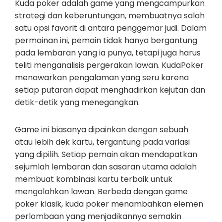
Kuda poker adalah game yang mengcampurkan
strategi dan keberuntungan, membuatnya salah
satu opsi favorit di antara penggemar judi. Dalam
permainan ini, pemain tidak hanya bergantung
pada lembaran yang ia punya, tetapi juga harus
teliti menganalisis pergerakan lawan. KudaPoker
menawarkan pengalaman yang seru karena
setiap putaran dapat menghadirkan kejutan dan
detik-detik yang menegangkan.
Game ini biasanya dipainkan dengan sebuah
atau lebih dek kartu, tergantung pada variasi
yang dipilih. Setiap pemain akan mendapatkan
sejumlah lembaran dan sasaran utama adalah
membuat kombinasi kartu terbaik untuk
mengalahkan lawan. Berbeda dengan game
poker klasik, kuda poker menambahkan elemen
perlombaan yang menjadikannya semakin