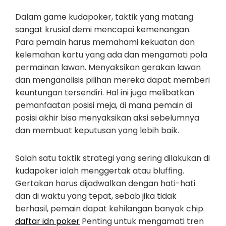
Dalam game kudapoker, taktik yang matang
sangat krusial demi mencapai kemenangan.
Para pemain harus memahami kekuatan dan
kelemahan kartu yang ada dan mengamati pola
permainan lawan. Menyaksikan gerakan lawan
dan menganalisis pilihan mereka dapat memberi
keuntungan tersendiri. Hal ini juga melibatkan
pemanfaatan posisi meja, di mana pemain di
posisi akhir bisa menyaksikan aksi sebelumnya
dan membuat keputusan yang lebih baik.
Salah satu taktik strategi yang sering dilakukan di
kudapoker ialah menggertak atau bluffing.
Gertakan harus dijadwalkan dengan hati-hati
dan di waktu yang tepat, sebab jika tidak
berhasil, pemain dapat kehilangan banyak chip.
daftar idn poker
Penting untuk mengamati tren