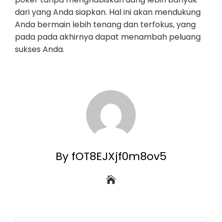
dari yang Anda siapkan. Hal ini akan mendukung
Anda bermain lebih tenang dan terfokus, yang
pada pada akhirnya dapat menambah peluang
sukses Anda.
By fOT8EJXjf0m8ov5