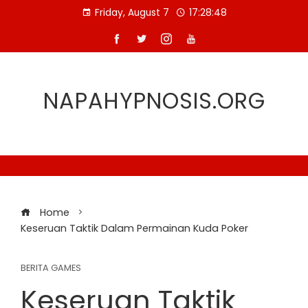
Skip
Friday, August 7
17:28:49
to
content
NAPAHYPNOSIS.ORG
Home
Keseruan Taktik Dalam Permainan Kuda Poker
BERITA GAMES
Keseruan Taktik