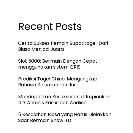
Recent Posts
Cerita Sukses Pemain Bupatitogel: Dari
Biasa Menjadi Juara
Slot 5000: Bermain Dengan Cepat
menggunakan sistem QRIS
Prediksi Togel China: Mengungkap
Rahasia Keluaran Hari Ini
Mendapatkan Kesuksesan di Impiankan
4D: Analisis Kasus dan Analisis
5 Kesalahan Biasa yang Harus Dielakkan
Saat Bermain Snow 4D