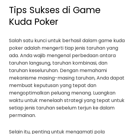
Tips Sukses di Game
Kuda Poker
Salah satu kunci untuk berhasil dalam game kuda
poker adalah mengerti tiap jenis taruhan yang
ada. Anda wajib mengenal perbedaan antara
taruhan langsung, taruhan kombinasi, dan
taruhan keseluruhan. Dengan memahami
mekanisme masing-masing taruhan, Anda dapat
membuat keputusan yang tepat dan
mengoptimalkan peluang menang. Luangkan
waktu untuk menelaah strategi yang tepat untuk
setiap jenis taruhan sebelum terjun ke dalam
permainan.
Selain itu, penting untuk mengamati pola