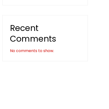
Recent
Comments
No comments to show.