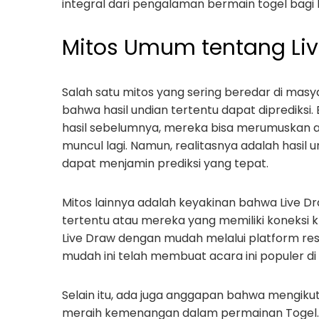
integral dari pengalaman bermain togel bagi
Mitos Umum tentang Li
Salah satu mitos yang sering beredar di mas
bahwa hasil undian tertentu dapat diprediks
hasil sebelumnya, mereka bisa merumuskan a
muncul lagi. Namun, realitasnya adalah hasil 
dapat menjamin prediksi yang tepat.
Mitos lainnya adalah keyakinan bahwa Live D
tertentu atau mereka yang memiliki koneksi 
Live Draw dengan mudah melalui platform res
mudah ini telah membuat acara ini populer di
Selain itu, ada juga anggapan bahwa mengiku
meraih kemenangan dalam permainan Togel. 