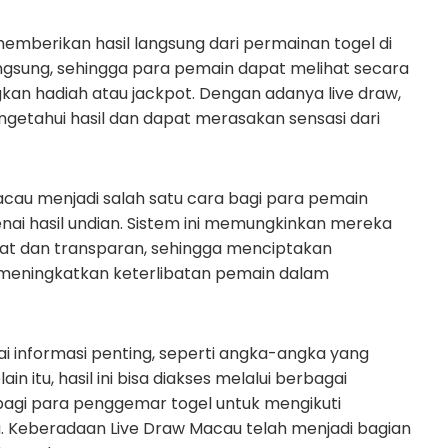
mberikan hasil langsung dari permainan togel di
angsung, sehingga para pemain dapat melihat secara
kan hadiah atau jackpot. Dengan adanya live draw,
getahui hasil dan dapat merasakan sensasi dari
cau menjadi salah satu cara bagi para pemain
ai hasil undian. Sistem ini memungkinkan mereka
pat dan transparan, sehingga menciptakan
a meningkatkan keterlibatan pemain dalam
i informasi penting, seperti angka-angka yang
in itu, hasil ini bisa diakses melalui berbagai
bagi para penggemar togel untuk mengikuti
u. Keberadaan Live Draw Macau telah menjadi bagian