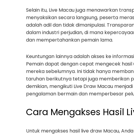
Selain itu, Live Macau juga menawarkan tran
menyaksikan secara langsung, peserta merasa
adalah adil dan tidak dimanipulasi. Transpara
dalam industri perjudian, di mana kepercaya
dan mempertahankan pemain lama.
Keuntungan lainnya adalah akses ke informasi
Pemain dapat dengan cepat mengecek hasil
mereka sebelumnya. Ini tidak hanya memban
taruhan berikutnya tetapi juga memberikan pe
demikian, mengikuti Live Draw Macau menjadi
pengalaman bermain dan memperbesar pel
Cara Mengakses Hasil L
Untuk mengakses hasil live draw Macau, Anda