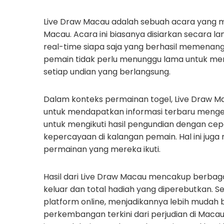
Live Draw Macau adalah sebuah acara yang me
Macau. Acara ini biasanya disiarkan secara l
real-time siapa saja yang berhasil memenang
pemain tidak perlu menunggu lama untuk men
setiap undian yang berlangsung.
Dalam konteks permainan togel, Live Draw Ma
untuk mendapatkan informasi terbaru mengen
untuk mengikuti hasil pengundian dengan ce
kepercayaan di kalangan pemain. Hal ini jug
permainan yang mereka ikuti.
Hasil dari Live Draw Macau mencakup berbaga
keluar dan total hadiah yang diperebutkan. Sela
platform online, menjadikannya lebih mudah 
perkembangan terkini dari perjudian di Maca