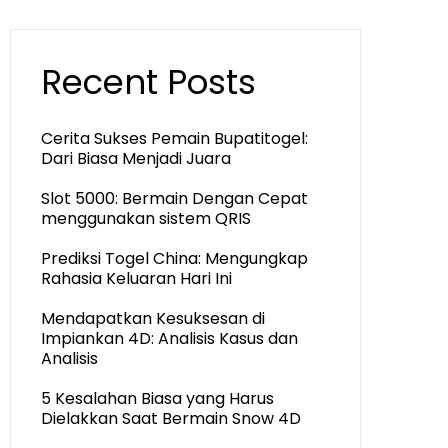
Recent Posts
Cerita Sukses Pemain Bupatitogel:
Dari Biasa Menjadi Juara
Slot 5000: Bermain Dengan Cepat
menggunakan sistem QRIS
Prediksi Togel China: Mengungkap
Rahasia Keluaran Hari Ini
Mendapatkan Kesuksesan di
Impiankan 4D: Analisis Kasus dan
Analisis
5 Kesalahan Biasa yang Harus
Dielakkan Saat Bermain Snow 4D