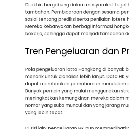
Di akhir, bergabung dalam masyarakat toge
tambahan. Pembicaraan dengan sesama pem
sosial tentang prediksi serta penilaian lot
Mereka kebanyakan berbagi informasi hongkon
bekerja, sehingga dapat menjadi tambahan 
Tren Pengeluaran dan Pr
Pola pengeluaran lotto Hongkong di banyak b
menarik untuk dianalisis lebih lanjut. Data HK
dapat memberikan pemahaman mendalam me
Banyak pemain yang mulai menggunakan strat
meningkatkan kemungkinan mereka dalam me
nomor yang suka muncul dan yang jarang mu
yang lebih tepat.
Di sisi lain, pengeluaran HK pun memperlihat