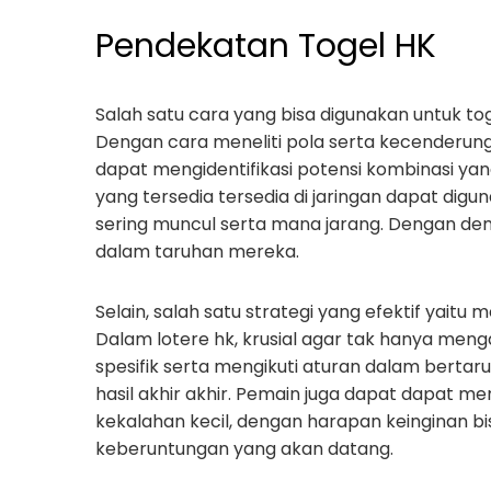
Pendekatan Togel HK
Salah satu cara yang bisa digunakan untuk tog
Dengan cara meneliti pola serta kecenderun
dapat mengidentifikasi potensi kombinasi yang 
yang tersedia tersedia di jaringan dapat d
sering muncul serta mana jarang. Dengan de
dalam taruhan mereka.
Selain, salah satu strategi yang efektif yai
Dalam lotere hk, krusial agar tak hanya me
spesifik serta mengikuti aturan dalam bert
hasil akhir akhir. Pemain juga dapat dapat me
kekalahan kecil, dengan harapan keinginan b
keberuntungan yang akan datang.