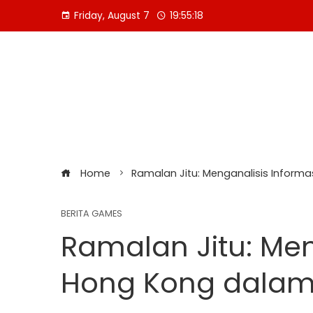
Skip
Friday, August 7
19:55:19
to
content
Home
Ramalan Jitu: Menganalisis Inform
BERITA GAMES
Ramalan Jitu: Men
Hong Kong dalam