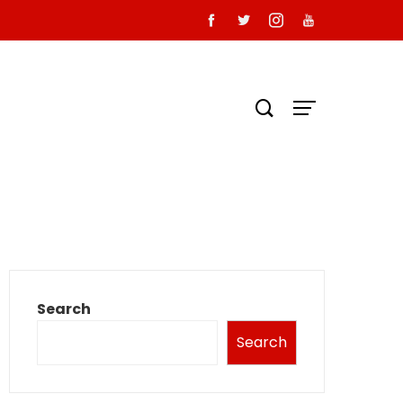
Search
Search