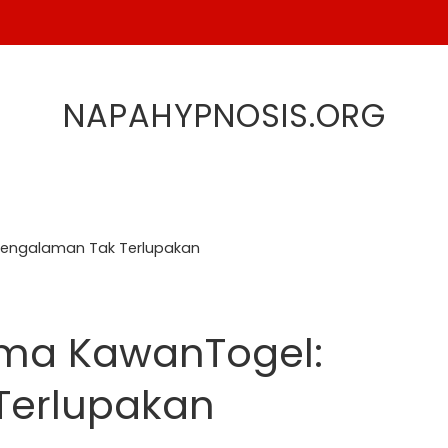
NAPAHYPNOSIS.ORG
engalaman Tak Terlupakan
ma KawanTogel:
Terlupakan