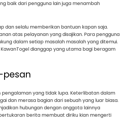
g baik dari pengguna lain juga menambah
p dan selalu memberikan bantuan kapan saja.
an atas pelayanan yang disajikan. Para pengguna
ukung dalam setiap masalah masalah yang ditemui.
ika KawanTogel dianggap yang utama bagi beragam
-pesan
engalaman yang tidak lupa. Keterlibatan dalam
i dan merasa bagian dari sebuah yang luar biasa.
adikan hubungan dengan anggota lainnya
pertukaran berita membuat diriku kian mengerti