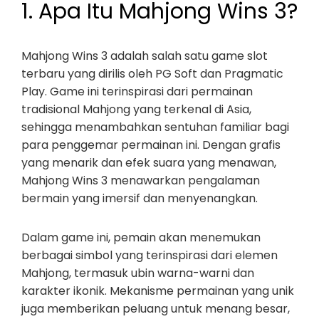
1. Apa Itu Mahjong Wins 3?
Mahjong Wins 3 adalah salah satu game slot
terbaru yang dirilis oleh PG Soft dan Pragmatic
Play. Game ini terinspirasi dari permainan
tradisional Mahjong yang terkenal di Asia,
sehingga menambahkan sentuhan familiar bagi
para penggemar permainan ini. Dengan grafis
yang menarik dan efek suara yang menawan,
Mahjong Wins 3 menawarkan pengalaman
bermain yang imersif dan menyenangkan.
Dalam game ini, pemain akan menemukan
berbagai simbol yang terinspirasi dari elemen
Mahjong, termasuk ubin warna-warni dan
karakter ikonik. Mekanisme permainan yang unik
juga memberikan peluang untuk menang besar,