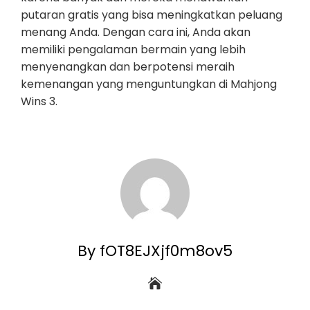
putaran gratis yang bisa meningkatkan peluang
menang Anda. Dengan cara ini, Anda akan
memiliki pengalaman bermain yang lebih
menyenangkan dan berpotensi meraih
kemenangan yang menguntungkan di Mahjong
Wins 3.
By fOT8EJXjf0m8ov5