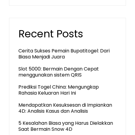
Recent Posts
Cerita Sukses Pemain Bupatitogel: Dari
Biasa Menjadi Juara
Slot 5000: Bermain Dengan Cepat
menggunakan sistem QRIS
Prediksi Togel China: Mengungkap
Rahasia Keluaran Hari Ini
Mendapatkan Kesuksesan di Impiankan
4D: Analisis Kasus dan Analisis
5 Kesalahan Biasa yang Harus Dielakkan
Saat Bermain Snow 4D