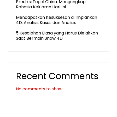
Prediksi Togel China: Mengungkap
Rahasia Keluaran Hari Ini
Mendapatkan Kesuksesan di Impiankan
4D: Analisis Kasus dan Analisis
5 Kesalahan Biasa yang Harus Dielakkan
Saat Bermain Snow 4D
Recent Comments
No comments to show.