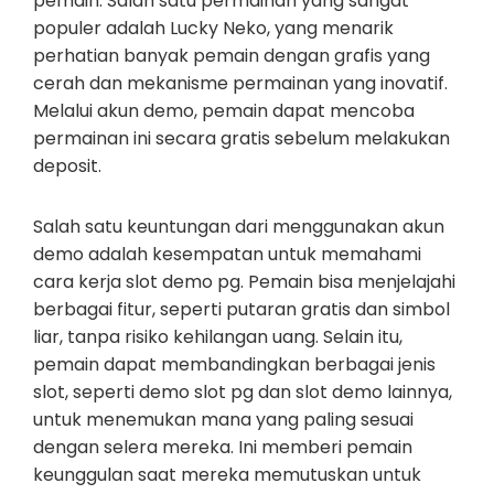
pemain. Salah satu permainan yang sangat
populer adalah Lucky Neko, yang menarik
perhatian banyak pemain dengan grafis yang
cerah dan mekanisme permainan yang inovatif.
Melalui akun demo, pemain dapat mencoba
permainan ini secara gratis sebelum melakukan
deposit.
Salah satu keuntungan dari menggunakan akun
demo adalah kesempatan untuk memahami
cara kerja slot demo pg. Pemain bisa menjelajahi
berbagai fitur, seperti putaran gratis dan simbol
liar, tanpa risiko kehilangan uang. Selain itu,
pemain dapat membandingkan berbagai jenis
slot, seperti demo slot pg dan slot demo lainnya,
untuk menemukan mana yang paling sesuai
dengan selera mereka. Ini memberi pemain
keunggulan saat mereka memutuskan untuk