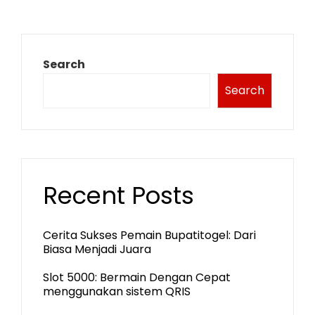
Search
Search
Recent Posts
Cerita Sukses Pemain Bupatitogel: Dari
Biasa Menjadi Juara
Slot 5000: Bermain Dengan Cepat
menggunakan sistem QRIS