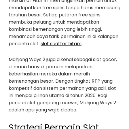
maksimal. Fitur ini memungkinkan pemain untuk
mendapatkan free spins tanpa harus memasang
taruhan besar. Setiap putaran free spins
membuka peluang untuk mendapatkan
kombinasi kemenangan yang lebih tinggi,
menambah daya tarik permainan ini di kalangan
pencinta slot.
slot scatter hitam
Mahjong Ways 2 juga dikenal sebagai slot gacor,
di mana banyak pemain melaporkan
keberhasilan mereka dalam meraih
kemenangan besar. Dengan tingkat RTP yang
kompetitif dan sistem permainan yang adil, slot
ini menjadi pilihan utama di tahun 2026. Bagi
pencari slot gampang maxwin, Mahjong Ways 2
adalah opsi yang wajib dicoba.
Strategi Bermain Slot