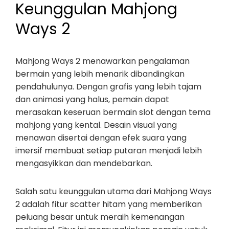
Keunggulan Mahjong
Ways 2
Mahjong Ways 2 menawarkan pengalaman
bermain yang lebih menarik dibandingkan
pendahulunya. Dengan grafis yang lebih tajam
dan animasi yang halus, pemain dapat
merasakan keseruan bermain slot dengan tema
mahjong yang kental. Desain visual yang
menawan disertai dengan efek suara yang
imersif membuat setiap putaran menjadi lebih
mengasyikkan dan mendebarkan.
Salah satu keunggulan utama dari Mahjong Ways
2 adalah fitur scatter hitam yang memberikan
peluang besar untuk meraih kemenangan