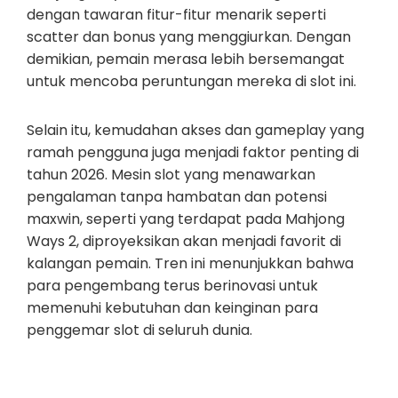
dengan tawaran fitur-fitur menarik seperti
scatter dan bonus yang menggiurkan. Dengan
demikian, pemain merasa lebih bersemangat
untuk mencoba peruntungan mereka di slot ini.
Selain itu, kemudahan akses dan gameplay yang
ramah pengguna juga menjadi faktor penting di
tahun 2026. Mesin slot yang menawarkan
pengalaman tanpa hambatan dan potensi
maxwin, seperti yang terdapat pada Mahjong
Ways 2, diproyeksikan akan menjadi favorit di
kalangan pemain. Tren ini menunjukkan bahwa
para pengembang terus berinovasi untuk
memenuhi kebutuhan dan keinginan para
penggemar slot di seluruh dunia.