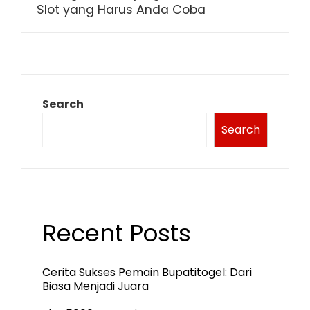
Slot yang Harus Anda Coba
Search
Search
Recent Posts
Cerita Sukses Pemain Bupatitogel: Dari
Biasa Menjadi Juara