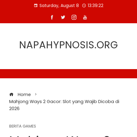
Skip
Saturday, August 8
13:39:22
to
content
NAPAHYPNOSIS.ORG
Home
Mahjong Ways 2 Gacor: Slot yang Wajib Dicoba di
2026
BERITA GAMES