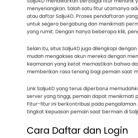
Salju4D menawarkan berbagai fitur menari
menyenangkan. Salah satu fitur utamanya a
atau daftar Salju4D. Proses pendaftaran y
untuk segera bergabung dan menikmati perma
yang rumit. Dengan hanya beberapa klik, pe
Selain itu, situs Salju4D juga dilengkapi denga
mudah mengakses akun mereka dengan memas
keamanan yang ketat memastikan bahwa data 
memberikan rasa tenang bagi pemain saat mere
Link Salju4D yang terus diperbarui memudahk
server yang tinggi, pemain dapat menikmati 
Fitur-fitur ini berkontribusi pada pengalama
tingkat kepuasan pemain saat bermain di Salj
Cara Daftar dan Login