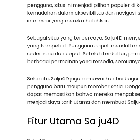
pengguna, situs ini menjadi pilihan populer d
kemudahan dalam aksesibilitas dan navigas
informasi yang mereka butuhkan.
Sebagai situs yang terpercaya, Salju4D meny
yang kompetitif. Pengguna dapat mendaftar 
sederhana dan cepat. Setelah terdaftar, pem
berbagai permainan yang tersedia, semuanya
Selain itu, Salju4D juga menawarkan berbaga
pengguna baru maupun member setia. Dengan
dapat memastikan bahwa mereka mengakses si
menjadi daya tarik utama dan membuat Salju4
Fitur Utama Salju4D