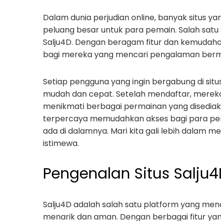
Dalam dunia perjudian online, banyak situs
peluang besar untuk para pemain. Salah satu
Salju4D. Dengan beragam fitur dan kemudahan
bagi mereka yang mencari pengalaman ber
Setiap pengguna yang ingin bergabung di sit
mudah dan cepat. Setelah mendaftar, mereka
menikmati berbagai permainan yang disediakan
terpercaya memudahkan akses bagi para pem
ada di dalamnya. Mari kita gali lebih dalam me
istimewa.
Pengenalan Situs Salju
Salju4D adalah salah satu platform yang me
menarik dan aman. Dengan berbagai fitur y