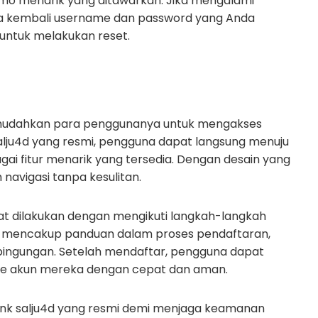
o menarik yang ditawarkan. Jika mengalami
ksa kembali username dan password yang Anda
 untuk melakukan reset.
emudahkan para penggunanya untuk mengakses
salju4d yang resmi, pengguna dapat langsung menuju
ai fitur menarik yang tersedia. Dengan desain yang
navigasi tanpa kesulitan.
pat dilakukan dengan mengikuti langkah-langkah
juga mencakup panduan dalam proses pendaftaran,
bingungan. Setelah mendaftar, pengguna dapat
 ke akun mereka dengan cepat dan aman.
link salju4d yang resmi demi menjaga keamanan