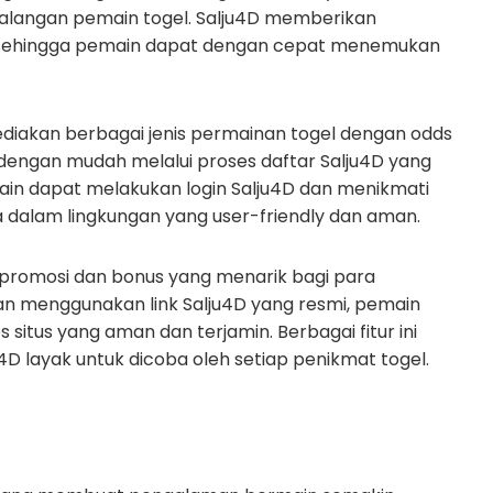
i kalangan pemain togel. Salju4D memberikan
i, sehingga pemain dapat dengan cepat menemukan
ediakan berbagai jenis permainan togel dengan odds
dengan mudah melalui proses daftar Salju4D yang
ain dapat melakukan login Salju4D dan menikmati
 dalam lingkungan yang user-friendly dan aman.
i promosi dan bonus yang menarik bagi para
 menggunakan link Salju4D yang resmi, pemain
tus yang aman dan terjamin. Berbagai fitur ini
D layak untuk dicoba oleh setiap penikmat togel.