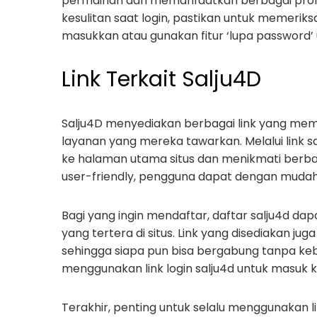
permainan dan memanfaatkan berbagai prom
kesulitan saat login, pastikan untuk memeri
masukkan atau gunakan fitur ‘lupa password’
Link Terkait Salju4D
Salju4D menyediakan berbagai link yang m
layanan yang mereka tawarkan. Melalui link 
ke halaman utama situs dan menikmati berbag
user-friendly, pengguna dapat dengan mudah 
Bagi yang ingin mendaftar, daftar salju4d da
yang tertera di situs. Link yang disediakan 
sehingga siapa pun bisa bergabung tanpa ke
menggunakan link login salju4d untuk masuk
Terakhir, penting untuk selalu menggunakan 