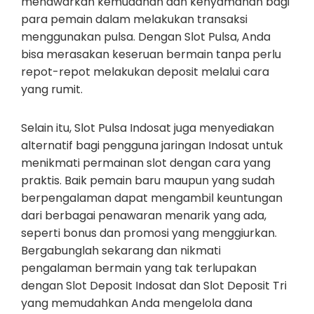
menawarkan kemudahan dan kenyamanan bagi
para pemain dalam melakukan transaksi
menggunakan pulsa. Dengan Slot Pulsa, Anda
bisa merasakan keseruan bermain tanpa perlu
repot-repot melakukan deposit melalui cara
yang rumit.
Selain itu, Slot Pulsa Indosat juga menyediakan
alternatif bagi pengguna jaringan Indosat untuk
menikmati permainan slot dengan cara yang
praktis. Baik pemain baru maupun yang sudah
berpengalaman dapat mengambil keuntungan
dari berbagai penawaran menarik yang ada,
seperti bonus dan promosi yang menggiurkan.
Bergabunglah sekarang dan nikmati
pengalaman bermain yang tak terlupakan
dengan Slot Deposit Indosat dan Slot Deposit Tri
yang memudahkan Anda mengelola dana