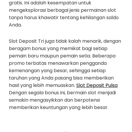
gratis. Ini adalah kesempatan untuk
mengeksplorasi berbagai jenis permainan slot
tanpa harus khawatir tentang kehilangan saldo
Anda.
Slot Deposit Tri juga tidak kalah menarik, dengan
beragam bonus yang memikat bagi setiap
pemain baru maupun pemain setia. Beberapa
promo terbatas menawarkan pengganda
kemenangan yang besar, sehingga setiap
taruhan yang Anda pasang bisa memberikan
hasil yang lebih memuaskan.
Slot Deposit Pulsa
Dengan segala bonus ini, bermain slot menjadi
semakin mengasyikkan dan berpotensi
memberikan keuntungan yang lebih besar.