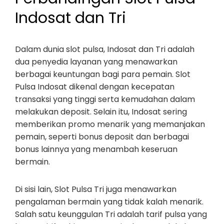
Indosat dan Tri
Dalam dunia slot pulsa, Indosat dan Tri adalah
dua penyedia layanan yang menawarkan
berbagai keuntungan bagi para pemain. Slot
Pulsa Indosat dikenal dengan kecepatan
transaksi yang tinggi serta kemudahan dalam
melakukan deposit. Selain itu, Indosat sering
memberikan promo menarik yang memanjakan
pemain, seperti bonus deposit dan berbagai
bonus lainnya yang menambah keseruan
bermain.
Di sisi lain, Slot Pulsa Tri juga menawarkan
pengalaman bermain yang tidak kalah menarik.
Salah satu keunggulan Tri adalah tarif pulsa yang