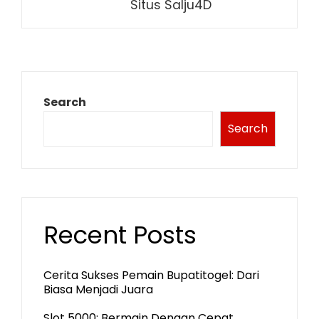
Situs Salju4D
Search
Search
Recent Posts
Cerita Sukses Pemain Bupatitogel: Dari
Biasa Menjadi Juara
Slot 5000: Bermain Dengan Cepat