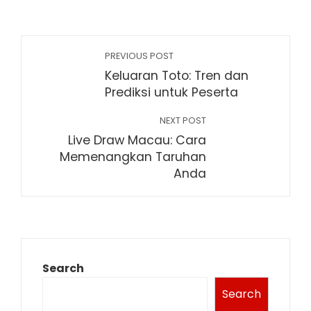
PREVIOUS POST
Keluaran Toto: Tren dan
Prediksi untuk Peserta
NEXT POST
Live Draw Macau: Cara
Memenangkan Taruhan
Anda
Search
Search