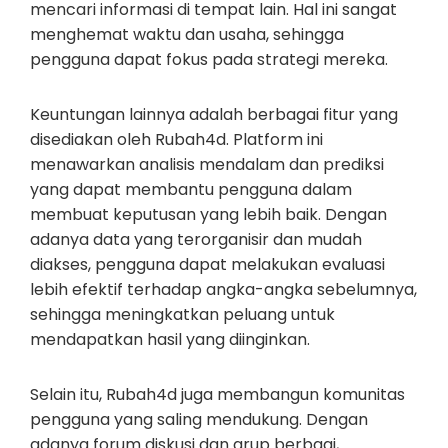
mencari informasi di tempat lain. Hal ini sangat
menghemat waktu dan usaha, sehingga
pengguna dapat fokus pada strategi mereka.
Keuntungan lainnya adalah berbagai fitur yang
disediakan oleh Rubah4d. Platform ini
menawarkan analisis mendalam dan prediksi
yang dapat membantu pengguna dalam
membuat keputusan yang lebih baik. Dengan
adanya data yang terorganisir dan mudah
diakses, pengguna dapat melakukan evaluasi
lebih efektif terhadap angka-angka sebelumnya,
sehingga meningkatkan peluang untuk
mendapatkan hasil yang diinginkan.
Selain itu, Rubah4d juga membangun komunitas
pengguna yang saling mendukung. Dengan
adanya forum diskusi dan grup berbagi,