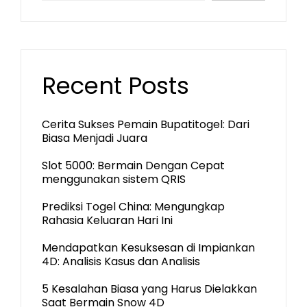
Recent Posts
Cerita Sukses Pemain Bupatitogel: Dari
Biasa Menjadi Juara
Slot 5000: Bermain Dengan Cepat
menggunakan sistem QRIS
Prediksi Togel China: Mengungkap
Rahasia Keluaran Hari Ini
Mendapatkan Kesuksesan di Impiankan
4D: Analisis Kasus dan Analisis
5 Kesalahan Biasa yang Harus Dielakkan
Saat Bermain Snow 4D