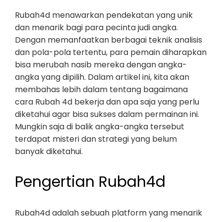
Rubah4d menawarkan pendekatan yang unik
dan menarik bagi para pecinta judi angka.
Dengan memanfaatkan berbagai teknik analisis
dan pola-pola tertentu, para pemain diharapkan
bisa merubah nasib mereka dengan angka-
angka yang dipilih. Dalam artikel ini, kita akan
membahas lebih dalam tentang bagaimana
cara Rubah 4d bekerja dan apa saja yang perlu
diketahui agar bisa sukses dalam permainan ini.
Mungkin saja di balik angka-angka tersebut
terdapat misteri dan strategi yang belum
banyak diketahui.
Pengertian Rubah4d
Rubah4d adalah sebuah platform yang menarik