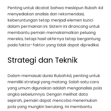
Penting untuk dicatat bahwa meskipun Rubah 4d
menyediakan analisis dan rekomendasi,
keberuntungan tetap menjadi elemen kunci
dalam permainan ini. Sistem ini dirancang untuk
membantu pemain memaksimalkan peluang
mereka, tetapi hasil akhirnya tetap bergantung
pada faktor-faktor yang tidak dapat diprediksi.
Strategi dan Teknik
Dalam memasuki dunia Rubah4d, penting untuk
memiliki strategi yang matang. Salah satu cara
yang umum digunakan adalah menganalisis pola
angka sebelumnya. Dengan melihat data
sejarah, pemain dapat mencoba menemukan
pola yang mungkin berulang. Ini membantu