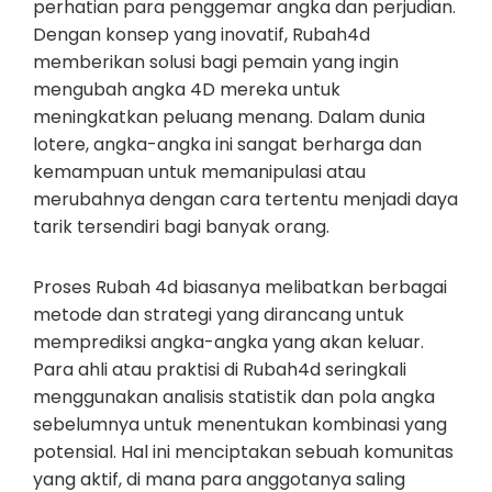
perhatian para penggemar angka dan perjudian.
Dengan konsep yang inovatif, Rubah4d
memberikan solusi bagi pemain yang ingin
mengubah angka 4D mereka untuk
meningkatkan peluang menang. Dalam dunia
lotere, angka-angka ini sangat berharga dan
kemampuan untuk memanipulasi atau
merubahnya dengan cara tertentu menjadi daya
tarik tersendiri bagi banyak orang.
Proses Rubah 4d biasanya melibatkan berbagai
metode dan strategi yang dirancang untuk
memprediksi angka-angka yang akan keluar.
Para ahli atau praktisi di Rubah4d seringkali
menggunakan analisis statistik dan pola angka
sebelumnya untuk menentukan kombinasi yang
potensial. Hal ini menciptakan sebuah komunitas
yang aktif, di mana para anggotanya saling