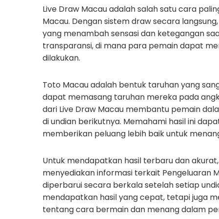
Live Draw Macau adalah salah satu cara palin
Macau. Dengan sistem draw secara langsung, p
yang menambah sensasi dan ketegangan saat
transparansi, di mana para pemain dapat me
dilakukan.
Toto Macau adalah bentuk taruhan yang sanga
dapat memasang taruhan mereka pada angka y
dari Live Draw Macau membantu pemain dala
di undian berikutnya. Memahami hasil ini dap
memberikan peluang lebih baik untuk menan
Untuk mendapatkan hasil terbaru dan akurat,
menyediakan informasi terkait Pengeluaran Ma
diperbarui secara berkala setelah setiap und
mendapatkan hasil yang cepat, tetapi juga me
tentang cara bermain dan menang dalam pe