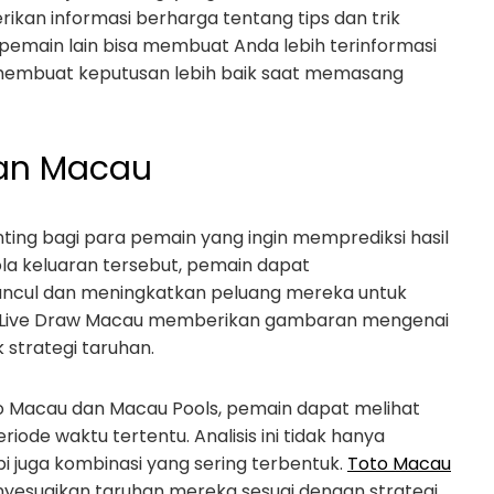
kan informasi berharga tentang tips dan trik
 pemain lain bisa membuat Anda lebih terinformasi
membuat keputusan lebih baik saat memasang
ran Macau
ing bagi para pemain yang ingin memprediksi hasil
la keluaran tersebut, pemain dapat
uncul dan meningkatkan peluang mereka untuk
m Live Draw Macau memberikan gambaran mengenai
 strategi taruhan.
oto Macau dan Macau Pools, pemain dapat melihat
de waktu tertentu. Analisis ini tidak hanya
 juga kombinasi yang sering terbentuk.
Toto Macau
nyesuaikan taruhan mereka sesuai dengan strategi