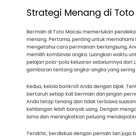
Strategi Menang di Tot
Bermain di Toto Macau memerlukan pendekat
menang. Pertama, penting untuk memahami f
mengetahui cara permainan berlangsung, And
memilih kombinasi angka. Luangkan waktu un
pelajari pola-pola keluaran sebelumnya dar
gambaran tentang angka-angka yang sering
Kedua, kelola bankroll Anda dengan bijak. T
bertaruh setiap kali bermain dan jangan per
Anda tetap tenang dan tidak terbawa suasana
kehilangan lebih banyak uang. Dengan menga
lama dan meningkatkan peluang mendapatkan 
Terakhir, berdiskusi dengan pemain lain juga b