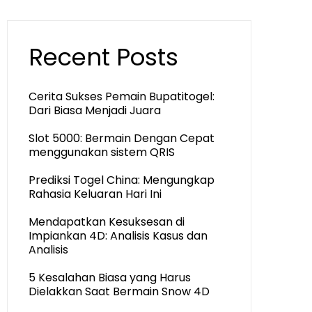
Recent Posts
Cerita Sukses Pemain Bupatitogel:
Dari Biasa Menjadi Juara
Slot 5000: Bermain Dengan Cepat
menggunakan sistem QRIS
Prediksi Togel China: Mengungkap
Rahasia Keluaran Hari Ini
Mendapatkan Kesuksesan di
Impiankan 4D: Analisis Kasus dan
Analisis
5 Kesalahan Biasa yang Harus
Dielakkan Saat Bermain Snow 4D