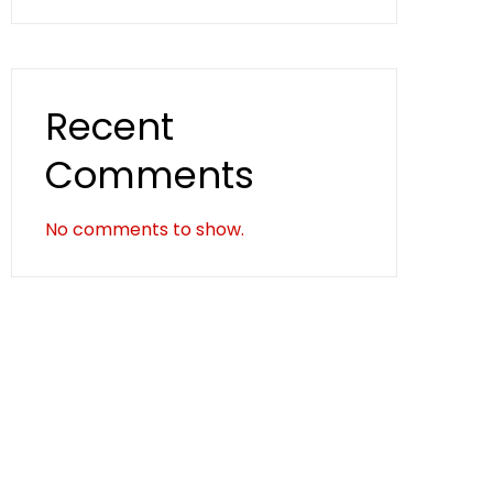
Recent
Comments
No comments to show.