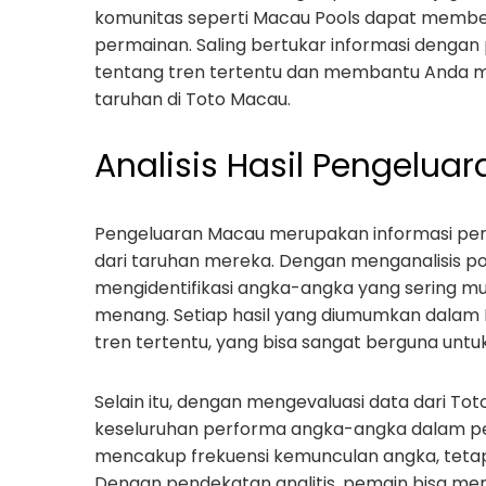
komunitas seperti Macau Pools dapat memberi
permainan. Saling bertukar informasi dengan
tentang tren tertentu dan membantu Anda 
taruhan di Toto Macau.
Analisis Hasil Pengelua
Pengeluaran Macau merupakan informasi pent
dari taruhan mereka. Dengan menganalisis po
mengidentifikasi angka-angka yang sering m
menang. Setiap hasil yang diumumkan dala
tren tertentu, yang bisa sangat berguna untuk
Selain itu, dengan mengevaluasi data dari T
keseluruhan performa angka-angka dalam perio
mencakup frekuensi kemunculan angka, tetapi
Dengan pendekatan analitis, pemain bisa me