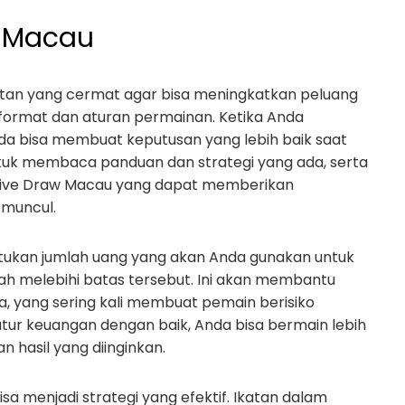
o Macau
an yang cermat agar bisa meningkatkan peluang
ormat dan aturan permainan. Ketika Anda
a bisa membuat keputusan yang lebih baik saat
tuk membaca panduan dan strategi yang ada, serta
i Live Draw Macau yang dapat memberikan
 muncul.
entukan jumlah uang yang akan Anda gunakan untuk
nah melebihi batas tersebut. Ini akan membantu
, yang sering kali membuat pemain berisiko
tur keuangan dengan baik, Anda bisa bermain lebih
hasil yang diinginkan.
isa menjadi strategi yang efektif. Ikatan dalam