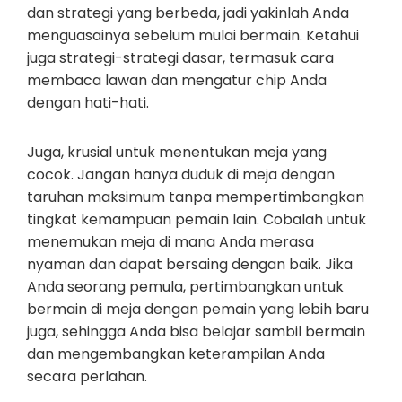
dan strategi yang berbeda, jadi yakinlah Anda
menguasainya sebelum mulai bermain. Ketahui
juga strategi-strategi dasar, termasuk cara
membaca lawan dan mengatur chip Anda
dengan hati-hati.
Juga, krusial untuk menentukan meja yang
cocok. Jangan hanya duduk di meja dengan
taruhan maksimum tanpa mempertimbangkan
tingkat kemampuan pemain lain. Cobalah untuk
menemukan meja di mana Anda merasa
nyaman dan dapat bersaing dengan baik. Jika
Anda seorang pemula, pertimbangkan untuk
bermain di meja dengan pemain yang lebih baru
juga, sehingga Anda bisa belajar sambil bermain
dan mengembangkan keterampilan Anda
secara perlahan.