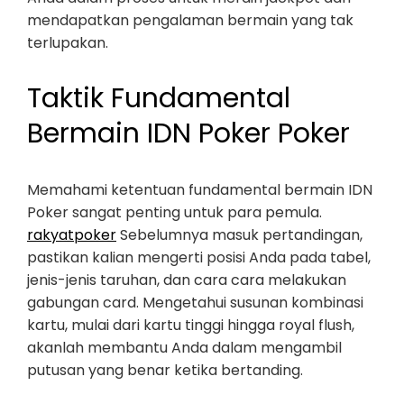
mendapatkan pengalaman bermain yang tak
terlupakan.
Taktik Fundamental
Bermain IDN Poker Poker
Memahami ketentuan fundamental bermain IDN
Poker sangat penting untuk para pemula.
rakyatpoker
Sebelumnya masuk pertandingan,
pastikan kalian mengerti posisi Anda pada tabel,
jenis-jenis taruhan, dan cara cara melakukan
gabungan card. Mengetahui susunan kombinasi
kartu, mulai dari kartu tinggi hingga royal flush,
akanlah membantu Anda dalam mengambil
putusan yang benar ketika bertanding.