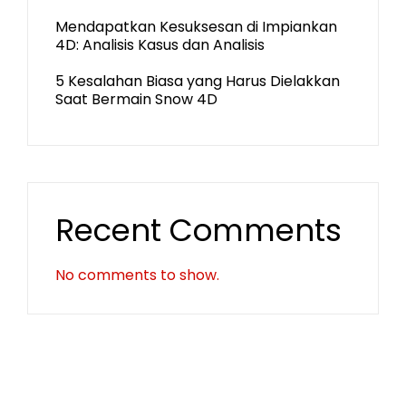
Mendapatkan Kesuksesan di Impiankan
4D: Analisis Kasus dan Analisis
5 Kesalahan Biasa yang Harus Dielakkan
Saat Bermain Snow 4D
Recent Comments
No comments to show.