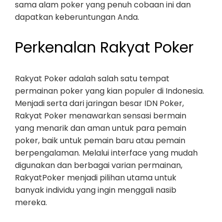
sama alam poker yang penuh cobaan ini dan
dapatkan keberuntungan Anda.
Perkenalan Rakyat Poker
Rakyat Poker adalah salah satu tempat
permainan poker yang kian populer di Indonesia.
Menjadi serta dari jaringan besar IDN Poker,
Rakyat Poker menawarkan sensasi bermain
yang menarik dan aman untuk para pemain
poker, baik untuk pemain baru atau pemain
berpengalaman. Melalui interface yang mudah
digunakan dan berbagai varian permainan,
RakyatPoker menjadi pilihan utama untuk
banyak individu yang ingin menggali nasib
mereka.