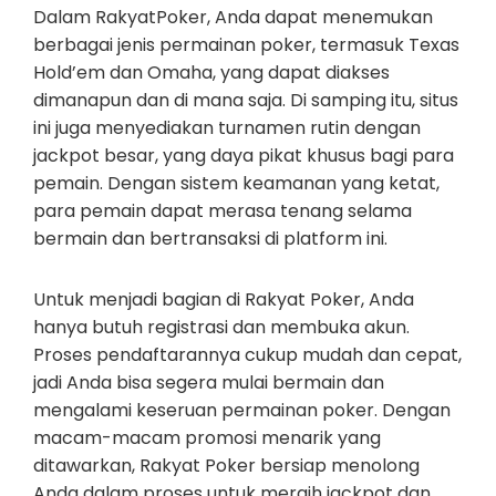
Dalam RakyatPoker, Anda dapat menemukan
berbagai jenis permainan poker, termasuk Texas
Hold’em dan Omaha, yang dapat diakses
dimanapun dan di mana saja. Di samping itu, situs
ini juga menyediakan turnamen rutin dengan
jackpot besar, yang daya pikat khusus bagi para
pemain. Dengan sistem keamanan yang ketat,
para pemain dapat merasa tenang selama
bermain dan bertransaksi di platform ini.
Untuk menjadi bagian di Rakyat Poker, Anda
hanya butuh registrasi dan membuka akun.
Proses pendaftarannya cukup mudah dan cepat,
jadi Anda bisa segera mulai bermain dan
mengalami keseruan permainan poker. Dengan
macam-macam promosi menarik yang
ditawarkan, Rakyat Poker bersiap menolong
Anda dalam proses untuk meraih jackpot dan