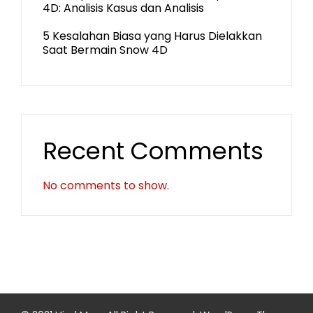
4D: Analisis Kasus dan Analisis
5 Kesalahan Biasa yang Harus Dielakkan
Saat Bermain Snow 4D
Recent Comments
No comments to show.