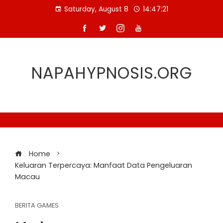
Skip
Saturday, August 8
14:47:21
to
content
NAPAHYPNOSIS.ORG
Home
Keluaran Terpercaya: Manfaat Data Pengeluaran
Macau
BERITA GAMES