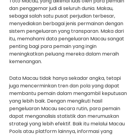
Toto Macau, yang dikenal luas oleh para pemain
dan penggemar judi di seluruh dunia. Makau,
sebagai salah satu pusat perjudian terbesar,
menyediakan berbagai jenis permainan dengan
sistem pengeluaran yang transparan. Maka dari
itu, memahami data pengeluaran Macau sangat
penting bagi para pemain yang ingin
meningkatkan peluang mereka dalam meraih
kemenangan.
Data Macau tidak hanya sekadar angka, tetapi
juga mencerminkan tren dan pola yang dapat
membantu pemain dalam mengambil keputusan
yang lebih baik. Dengan mengikuti hasil
pengeluaran Macau secara rutin, para pemain
dapat menganalisis statistik dan merumuskan
strategi yang lebih efektif. Baik itu melalui Macau
Pools atau platform lainnya, informasi yang