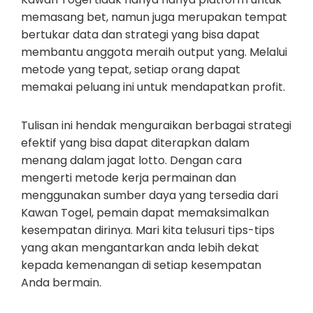
memasang bet, namun juga merupakan tempat
bertukar data dan strategi yang bisa dapat
membantu anggota meraih output yang. Melalui
metode yang tepat, setiap orang dapat
memakai peluang ini untuk mendapatkan profit.
Tulisan ini hendak menguraikan berbagai strategi
efektif yang bisa dapat diterapkan dalam
menang dalam jagat lotto. Dengan cara
mengerti metode kerja permainan dan
menggunakan sumber daya yang tersedia dari
Kawan Togel, pemain dapat memaksimalkan
kesempatan dirinya. Mari kita telusuri tips-tips
yang akan mengantarkan anda lebih dekat
kepada kemenangan di setiap kesempatan
Anda bermain.