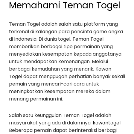
Memahami Teman Togel
Teman Togel adalah salah satu platform yang
terkenal di kalangan para pencinta game angka
di Indonesia. Di dunia togel, Teman Togel
memberikan berbagai tipe permainan yang
menyediakan kesempatan kepada anggotanya
untuk mendapatkan kemenangan. Melalui
berbagai kemudahan yang menarik, Kawan
Togel dapat menggugah perhatian banyak sekali
pemain yang mencari-cari cara untuk
meningkatkan kesempatan mereka dalam
menang permainan ini.
Salah satu keunggulan Teman Togel adalah
masyarakat yang ada di dalamnya.
kawantogel
Beberapa pemain dapat berinteraksi berbagi