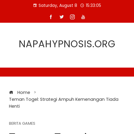
Skip
Saturday, August 8
15:33:06
to
content
NAPAHYPNOSIS.ORG
Home
Teman Togel: Strategi Ampuh Kemenangan Tiada
Henti
BERITA GAMES