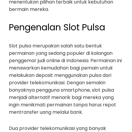
menentukan pilihan terbaik untuk kebutuhan
bermain mereka.
Pengenalan Slot Pulsa
Slot pulsa merupakan salah satu bentuk
permainan yang sedang populer di kalangan
penggemar judi online di Indonesia. Permainan ini
menawarkan kemudahan bagi pemain untuk
melakukan deposit menggunakan pulsa dari
provider telekomunikasi. Dengan semakin
banyaknya pengguna smartphone, slot pulsa
menjadi alternatif menarik bagi mereka yang
ingin menikmati permainan tanpa harus repot
mentransfer uang melalui bank.
Dua provider telekomunikasi yang banyak