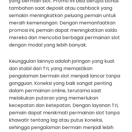
yang bermain slot. Promo ini bisa berupa bonus
tambahan saat deposit atau cashback yang
semakin meningkatkan peluang pemain untuk
meraih kemenangan. Dengan memanfaatkan
promosi ini, pemain dapat meningkatkan saldo
mereka dan mencoba berbagai permainan slot
dengan modal yang lebih banyak.
Keunggulan lainnya adalah jaringan yang kuat
dan stabil dari Tri, yang memastikan
pengalaman bermain slot menjadi lancar tanpa
gangguan. Koneksi yang baik sangat penting
dalam permainan online, terutama saat
melakukan putaran yang memerlukan
kecepatan dan ketepatan. Dengan layanan Tri,
pemain dapat menikmati permainan slot tanpa
khawatir tentang lag atau putus koneksi,
sehingga pengalaman bermain menjadi lebih