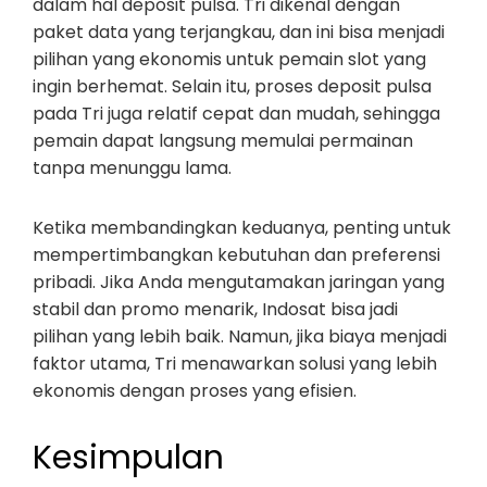
dalam hal deposit pulsa. Tri dikenal dengan
paket data yang terjangkau, dan ini bisa menjadi
pilihan yang ekonomis untuk pemain slot yang
ingin berhemat. Selain itu, proses deposit pulsa
pada Tri juga relatif cepat dan mudah, sehingga
pemain dapat langsung memulai permainan
tanpa menunggu lama.
Ketika membandingkan keduanya, penting untuk
mempertimbangkan kebutuhan dan preferensi
pribadi. Jika Anda mengutamakan jaringan yang
stabil dan promo menarik, Indosat bisa jadi
pilihan yang lebih baik. Namun, jika biaya menjadi
faktor utama, Tri menawarkan solusi yang lebih
ekonomis dengan proses yang efisien.
Kesimpulan