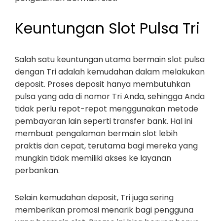
Keuntungan Slot Pulsa Tri
Salah satu keuntungan utama bermain slot pulsa
dengan Tri adalah kemudahan dalam melakukan
deposit. Proses deposit hanya membutuhkan
pulsa yang ada di nomor Tri Anda, sehingga Anda
tidak perlu repot-repot menggunakan metode
pembayaran lain seperti transfer bank. Hal ini
membuat pengalaman bermain slot lebih
praktis dan cepat, terutama bagi mereka yang
mungkin tidak memiliki akses ke layanan
perbankan.
Selain kemudahan deposit, Tri juga sering
memberikan promosi menarik bagi pengguna