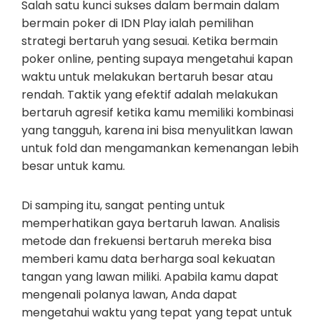
Salah satu kunci sukses dalam bermain dalam
bermain poker di IDN Play ialah pemilihan
strategi bertaruh yang sesuai. Ketika bermain
poker online, penting supaya mengetahui kapan
waktu untuk melakukan bertaruh besar atau
rendah. Taktik yang efektif adalah melakukan
bertaruh agresif ketika kamu memiliki kombinasi
yang tangguh, karena ini bisa menyulitkan lawan
untuk fold dan mengamankan kemenangan lebih
besar untuk kamu.
Di samping itu, sangat penting untuk
memperhatikan gaya bertaruh lawan. Analisis
metode dan frekuensi bertaruh mereka bisa
memberi kamu data berharga soal kekuatan
tangan yang lawan miliki. Apabila kamu dapat
mengenali polanya lawan, Anda dapat
mengetahui waktu yang tepat yang tepat untuk