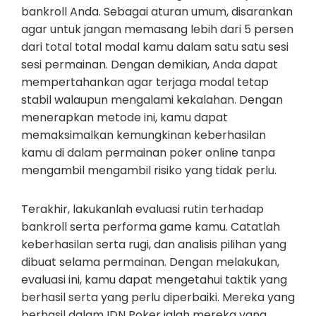
bankroll Anda. Sebagai aturan umum, disarankan
agar untuk jangan memasang lebih dari 5 persen
dari total total modal kamu dalam satu satu sesi
sesi permainan. Dengan demikian, Anda dapat
mempertahankan agar terjaga modal tetap
stabil walaupun mengalami kekalahan. Dengan
menerapkan metode ini, kamu dapat
memaksimalkan kemungkinan keberhasilan
kamu di dalam permainan poker online tanpa
mengambil mengambil risiko yang tidak perlu.
Terakhir, lakukanlah evaluasi rutin terhadap
bankroll serta performa game kamu. Catatlah
keberhasilan serta rugi, dan analisis pilihan yang
dibuat selama permainan. Dengan melakukan,
evaluasi ini, kamu dapat mengetahui taktik yang
berhasil serta yang perlu diperbaiki. Mereka yang
berhasil dalam IDN Poker ialah mereka yang