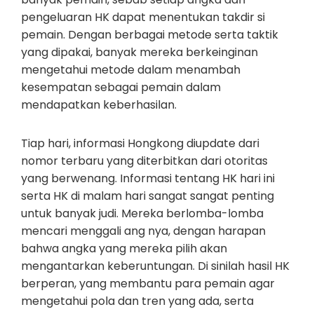
pengeluaran HK dapat menentukan takdir si
pemain. Dengan berbagai metode serta taktik
yang dipakai, banyak mereka berkeinginan
mengetahui metode dalam menambah
kesempatan sebagai pemain dalam
mendapatkan keberhasilan.
Tiap hari, informasi Hongkong diupdate dari
nomor terbaru yang diterbitkan dari otoritas
yang berwenang. Informasi tentang HK hari ini
serta HK di malam hari sangat sangat penting
untuk banyak judi. Mereka berlomba-lomba
mencari menggali ang nya, dengan harapan
bahwa angka yang mereka pilih akan
mengantarkan keberuntungan. Di sinilah hasil HK
berperan, yang membantu para pemain agar
mengetahui pola dan tren yang ada, serta