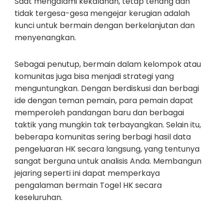
Saat mengalami kekalahan, tetap tenang dan
tidak tergesa-gesa mengejar kerugian adalah
kunci untuk bermain dengan berkelanjutan dan
menyenangkan.
Sebagai penutup, bermain dalam kelompok atau
komunitas juga bisa menjadi strategi yang
menguntungkan. Dengan berdiskusi dan berbagi
ide dengan teman pemain, para pemain dapat
memperoleh pandangan baru dan berbagai
taktik yang mungkin tak terbayangkan. Selain itu,
beberapa komunitas sering berbagi hasil data
pengeluaran HK secara langsung, yang tentunya
sangat berguna untuk analisis Anda. Membangun
jejaring seperti ini dapat memperkaya
pengalaman bermain Togel HK secara
keseluruhan.