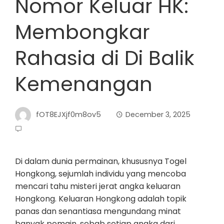
Nomor Keluar HK:
Membongkar
Rahasia di Di Balik
Kemenangan
fOT8EJXjf0m8ov5
December 3, 2025
Di dalam dunia permainan, khususnya Togel
Hongkong, sejumlah individu yang mencoba
mencari tahu misteri jerat angka keluaran
Hongkong. Keluaran Hongkong adalah topik
panas dan senantiasa mengundang minat
banyak pemain, sebab setiap angka dari