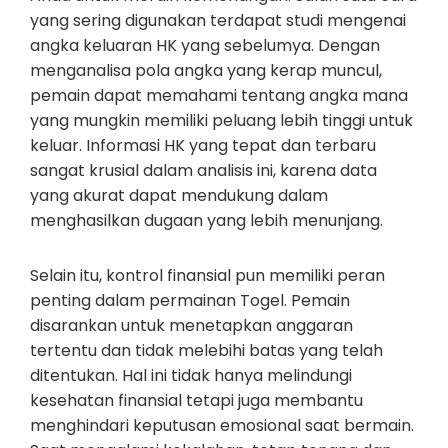
yang sering digunakan terdapat studi mengenai
angka keluaran HK yang sebelumya. Dengan
menganalisa pola angka yang kerap muncul,
pemain dapat memahami tentang angka mana
yang mungkin memiliki peluang lebih tinggi untuk
keluar. Informasi HK yang tepat dan terbaru
sangat krusial dalam analisis ini, karena data
yang akurat dapat mendukung dalam
menghasilkan dugaan yang lebih menunjang.
Selain itu, kontrol finansial pun memiliki peran
penting dalam permainan Togel. Pemain
disarankan untuk menetapkan anggaran
tertentu dan tidak melebihi batas yang telah
ditentukan. Hal ini tidak hanya melindungi
kesehatan finansial tetapi juga membantu
menghindari keputusan emosional saat bermain.