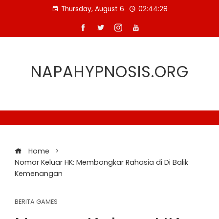
Skip
Thursday, August 6
02:44:29
to
content
NAPAHYPNOSIS.ORG
Home
Nomor Keluar HK: Membongkar Rahasia di Di Balik
Kemenangan
BERITA GAMES