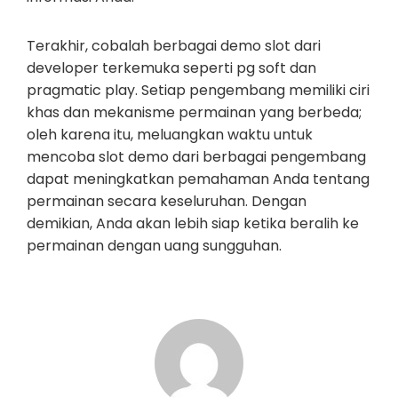
Terakhir, cobalah berbagai demo slot dari
developer terkemuka seperti pg soft dan
pragmatic play. Setiap pengembang memiliki ciri
khas dan mekanisme permainan yang berbeda;
oleh karena itu, meluangkan waktu untuk
mencoba slot demo dari berbagai pengembang
dapat meningkatkan pemahaman Anda tentang
permainan secara keseluruhan. Dengan
demikian, Anda akan lebih siap ketika beralih ke
permainan dengan uang sungguhan.