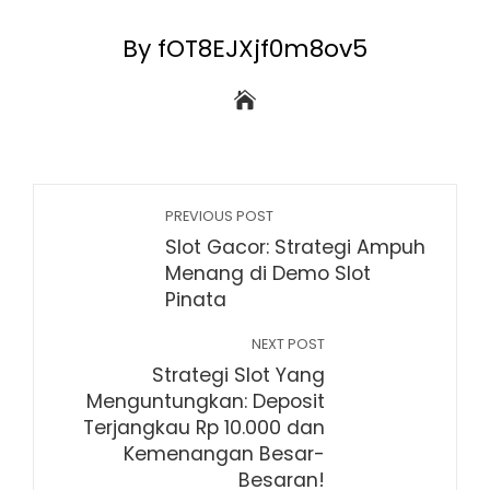
By fOT8EJXjf0m8ov5
PREVIOUS POST
Slot Gacor: Strategi Ampuh
Menang di Demo Slot
Pinata
NEXT POST
Strategi Slot Yang
Menguntungkan: Deposit
Terjangkau Rp 10.000 dan
Kemenangan Besar-
Besaran!