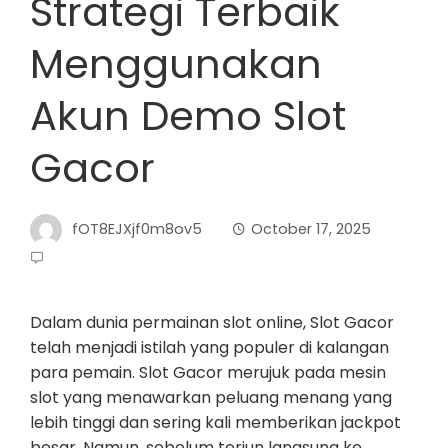
Strategi Terbaik
Menggunakan
Akun Demo Slot
Gacor
fOT8EJXjf0m8ov5
October 17, 2025
Dalam dunia permainan slot online, Slot Gacor
telah menjadi istilah yang populer di kalangan
para pemain. Slot Gacor merujuk pada mesin
slot yang menawarkan peluang menang yang
lebih tinggi dan sering kali memberikan jackpot
besar. Namun, sebelum terjun langsung ke