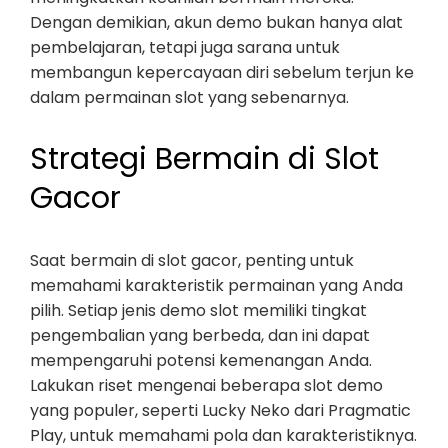
Dengan demikian, akun demo bukan hanya alat
pembelajaran, tetapi juga sarana untuk
membangun kepercayaan diri sebelum terjun ke
dalam permainan slot yang sebenarnya.
Strategi Bermain di Slot
Gacor
Saat bermain di slot gacor, penting untuk
memahami karakteristik permainan yang Anda
pilih. Setiap jenis demo slot memiliki tingkat
pengembalian yang berbeda, dan ini dapat
mempengaruhi potensi kemenangan Anda.
Lakukan riset mengenai beberapa slot demo
yang populer, seperti Lucky Neko dari Pragmatic
Play, untuk memahami pola dan karakteristiknya.