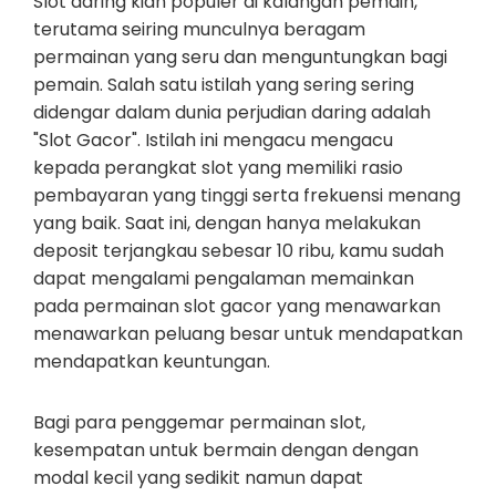
Slot daring kian populer di kalangan pemain,
terutama seiring munculnya beragam
permainan yang seru dan menguntungkan bagi
pemain. Salah satu istilah yang sering sering
didengar dalam dunia perjudian daring adalah
"Slot Gacor". Istilah ini mengacu mengacu
kepada perangkat slot yang memiliki rasio
pembayaran yang tinggi serta frekuensi menang
yang baik. Saat ini, dengan hanya melakukan
deposit terjangkau sebesar 10 ribu, kamu sudah
dapat mengalami pengalaman memainkan
pada permainan slot gacor yang menawarkan
menawarkan peluang besar untuk mendapatkan
mendapatkan keuntungan.
Bagi para penggemar permainan slot,
kesempatan untuk bermain dengan dengan
modal kecil yang sedikit namun dapat