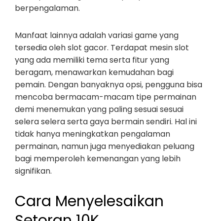
berpengalaman.
Manfaat lainnya adalah variasi game yang
tersedia oleh slot gacor. Terdapat mesin slot
yang ada memiliki tema serta fitur yang
beragam, menawarkan kemudahan bagi
pemain. Dengan banyaknya opsi, pengguna bisa
mencoba bermacam-macam tipe permainan
demi menemukan yang paling sesuai sesuai
selera selera serta gaya bermain sendiri. Hal ini
tidak hanya meningkatkan pengalaman
permainan, namun juga menyediakan peluang
bagi memperoleh kemenangan yang lebih
signifikan.
Cara Menyelesaikan
Setoran 10K