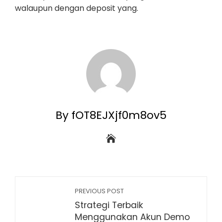
walaupun dengan deposit yang.
By fOT8EJXjf0m8ov5
PREVIOUS POST
Strategi Terbaik
Menggunakan Akun Demo