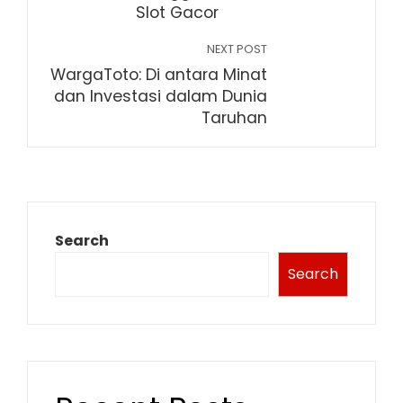
Slot Gacor
NEXT POST
WargaToto: Di antara Minat
dan Investasi dalam Dunia
Taruhan
Search
Search