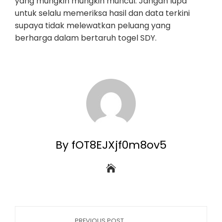
yang mungkin mungkin muncul. Jangan lupa
untuk selalu memeriksa hasil dan data terkini
supaya tidak melewatkan peluang yang
berharga dalam bertaruh togel SDY.
By fOT8EJXjf0m8ov5
PREVIOUS POST