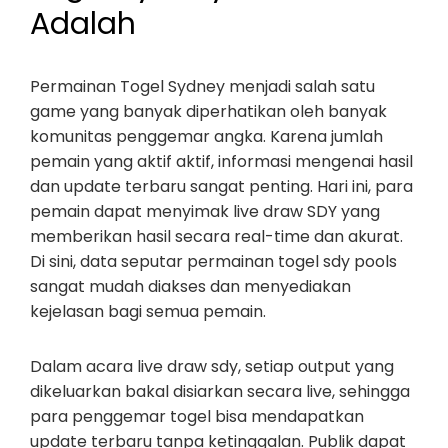
Adalah
Permainan Togel Sydney menjadi salah satu
game yang banyak diperhatikan oleh banyak
komunitas penggemar angka. Karena jumlah
pemain yang aktif aktif, informasi mengenai hasil
dan update terbaru sangat penting. Hari ini, para
pemain dapat menyimak live draw SDY yang
memberikan hasil secara real-time dan akurat.
Di sini, data seputar permainan togel sdy pools
sangat mudah diakses dan menyediakan
kejelasan bagi semua pemain.
Dalam acara live draw sdy, setiap output yang
dikeluarkan bakal disiarkan secara live, sehingga
para penggemar togel bisa mendapatkan
update terbaru tanpa ketinggalan. Publik dapat