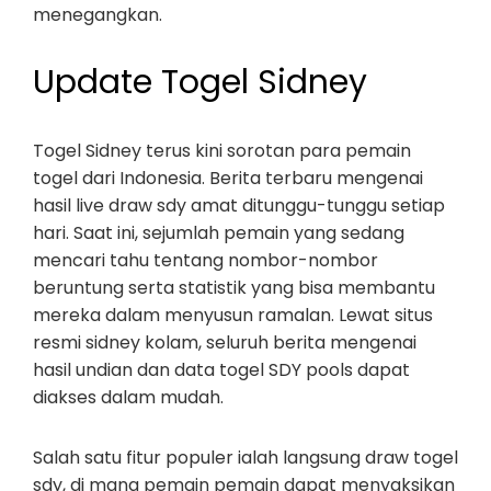
menegangkan.
Update Togel Sidney
Togel Sidney terus kini sorotan para pemain
togel dari Indonesia. Berita terbaru mengenai
hasil live draw sdy amat ditunggu-tunggu setiap
hari. Saat ini, sejumlah pemain yang sedang
mencari tahu tentang nombor-nombor
beruntung serta statistik yang bisa membantu
mereka dalam menyusun ramalan. Lewat situs
resmi sidney kolam, seluruh berita mengenai
hasil undian dan data togel SDY pools dapat
diakses dalam mudah.
Salah satu fitur populer ialah langsung draw togel
sdy, di mana pemain pemain dapat menyaksikan