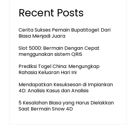
Recent Posts
Cerita Sukses Pemain Bupatitogel: Dari
Biasa Menjadi Juara
Slot 5000: Bermain Dengan Cepat
menggunakan sistem QRIS
Prediksi Togel China: Mengungkap
Rahasia Keluaran Hari Ini
Mendapatkan Kesuksesan di Impiankan
4D: Analisis Kasus dan Analisis
5 Kesalahan Biasa yang Harus Dielakkan
Saat Bermain Snow 4D