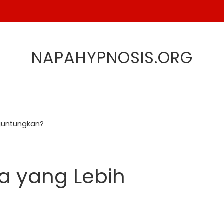
NAPAHYPNOSIS.ORG
nguntungkan?
a yang Lebih