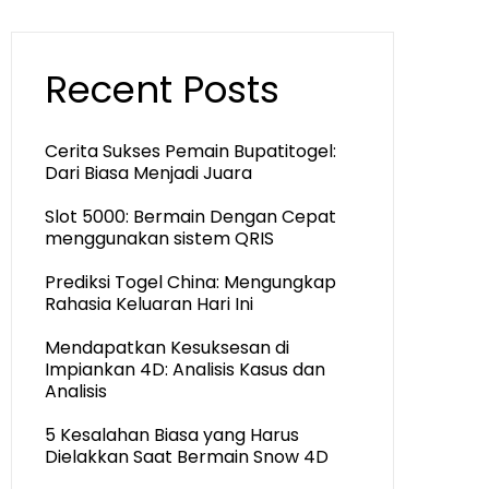
Recent Posts
Cerita Sukses Pemain Bupatitogel:
Dari Biasa Menjadi Juara
Slot 5000: Bermain Dengan Cepat
menggunakan sistem QRIS
Prediksi Togel China: Mengungkap
Rahasia Keluaran Hari Ini
Mendapatkan Kesuksesan di
Impiankan 4D: Analisis Kasus dan
Analisis
5 Kesalahan Biasa yang Harus
Dielakkan Saat Bermain Snow 4D