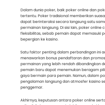
Dalam dunia poker, baik poker online dan pok
tertentu. Poker tradisional memberikan suasan
dapat berinteraksi secara langsung satu sam
permainan langsung. Di sisi lain, poker onl
fleksibilitas, sebab pemain dapat memasuki 
bepergian ke kasino.
Satu faktor penting dalam perbandingan ini ada
menawarkan bonus pendaftaran dan promos
permainan yang lebih rendah dibandingkan de
pemain baru dapat menemukan beragam pili
gaya bermain para pemain. Namun, dalam poker
pengalaman langsung dan atmosfer kasino seri
penggemar.
Akhirnya, keputusan antara poker online sert