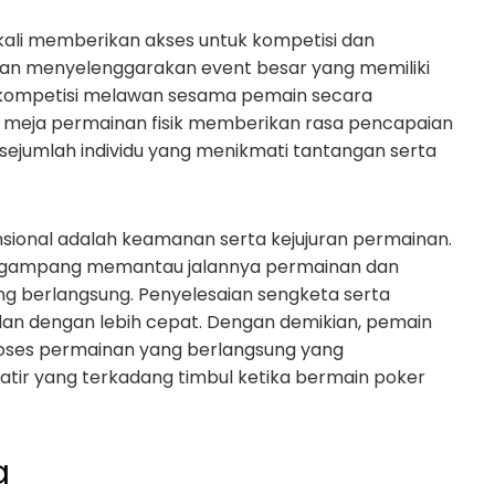
g kali memberikan akses untuk kompetisi dan
ian menyelenggarakan event besar yang memiliki
rkompetisi melawan sesama pemain secara
meja permainan fisik memberikan rasa pencapaian
gi sejumlah individu yang menikmati tantangan serta
sional adalah keamanan serta kejujuran permainan.
bih gampang memantau jalannya permainan dan
g berlangsung. Penyelesaian sengketa serta
 dan dengan lebih cepat. Dengan demikian, pemain
oses permainan yang berlangsung yang
tir yang terkadang timbul ketika bermain poker
a