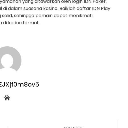
yamanan yang ditawarkan oleh login IDN Poker,
l di dalam suasana kasino. Baiklah daftar IDN Play
g solid, sehingga pemain dapat menikmati
di kedua format.
8EJXjf0m8ov5