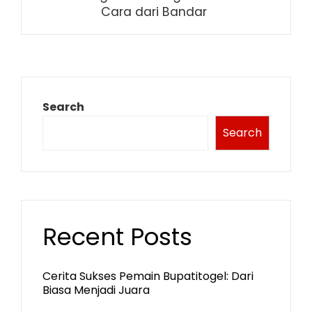
Cara dari Bandar
Search
Search
Recent Posts
Cerita Sukses Pemain Bupatitogel: Dari
Biasa Menjadi Juara