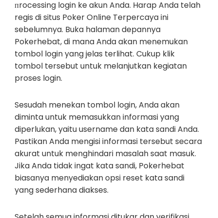
пrocessing login ke akun Anda. Harap Anda telah
regis di situs Poker Online Terpercaya ini
sebelumnya. Buka halaman depannya
Pokerhebat, di mana Anda akan menemukan
tombol login yang jelas terlihat. Cukup klik
tombol tersebut untuk melanjutkan kegiatan
proses login.
Sesudah menekan tombol login, Anda akan
diminta untuk memasukkan informasi yang
diperlukan, yaitu username dan kata sandi Anda.
Pastikan Anda mengisi informasi tersebut secara
akurat untuk menghindari masalah saat masuk.
Jika Anda tidak ingat kata sandi, Pokerhebat
biasanya menyediakan opsi reset kata sandi
yang sederhana diakses.
Setelah semua informasi ditukar dan verifikasi,