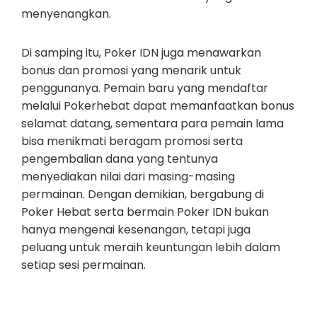
menyenangkan.
Di samping itu, Poker IDN juga menawarkan
bonus dan promosi yang menarik untuk
penggunanya. Pemain baru yang mendaftar
melalui Pokerhebat dapat memanfaatkan bonus
selamat datang, sementara para pemain lama
bisa menikmati beragam promosi serta
pengembalian dana yang tentunya
menyediakan nilai dari masing-masing
permainan. Dengan demikian, bergabung di
Poker Hebat serta bermain Poker IDN bukan
hanya mengenai kesenangan, tetapi juga
peluang untuk meraih keuntungan lebih dalam
setiap sesi permainan.