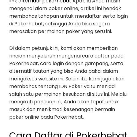
link alternatif pokerhebat
Apabila Anda masih
mengenal alam poker online, artikel ini hendak
membahas tahapan untuk mendaftar serta login
di Pokerhebat, sehingga Anda bisa segera
merasakan permainan poker yang seru ini.
Di dalam petunjuk ini, kami akan memberikan
rincian menyeluruh mengenai cara daftar pada
Pokerhebat, cara login dengan gampang, serta
alternatif tautan yang bisa Anda pakai dalam
mengakses website ini. Selain itu, kami juga akan
membahas tentang IDN Poker yaitu menjadi
salah satu permainan kesukaan di situs ini. Melalui
mengikuti panduan ini, Anda akan tepat untuk
masuk dan menikmati kesenangan bermain
poker online pada Pokerhebat.
Cara Daftar di Pokerhebat