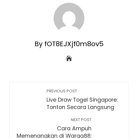
By fOT8EJXjf0m8ov5
PREVIOUS POST
Live Draw Togel Singapore:
Tonton Secara Langsung
NEXT POST
Cara Ampuh
Memenangkan di Warga88: