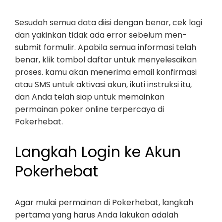
Sesudah semua data diisi dengan benar, cek lagi
dan yakinkan tidak ada error sebelum men-
submit formulir. Apabila semua informasi telah
benar, klik tombol daftar untuk menyelesaikan
proses. kamu akan menerima email konfirmasi
atau SMS untuk aktivasi akun, ikuti instruksi itu,
dan Anda telah siap untuk memainkan
permainan poker online terpercaya di
Pokerhebat.
Langkah Login ke Akun
Pokerhebat
Agar mulai permainan di Pokerhebat, langkah
pertama yang harus Anda lakukan adalah