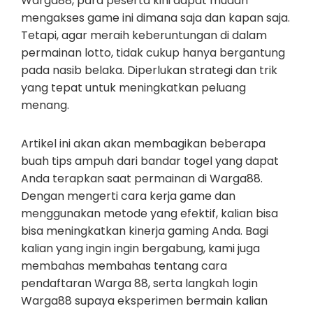
Warga88, para peserta kini dapat mudah
mengakses game ini dimana saja dan kapan saja.
Tetapi, agar meraih keberuntungan di dalam
permainan lotto, tidak cukup hanya bergantung
pada nasib belaka. Diperlukan strategi dan trik
yang tepat untuk meningkatkan peluang
menang.
Artikel ini akan akan membagikan beberapa
buah tips ampuh dari bandar togel yang dapat
Anda terapkan saat permainan di Warga88.
Dengan mengerti cara kerja game dan
menggunakan metode yang efektif, kalian bisa
bisa meningkatkan kinerja gaming Anda. Bagi
kalian yang ingin ingin bergabung, kami juga
membahas membahas tentang cara
pendaftaran Warga 88, serta langkah login
Warga88 supaya eksperimen bermain kalian