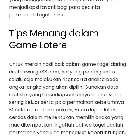
menjadi opsi favorit bagi para pecinta
permainan togel online.
Tips Menang dalam
Game Lotere
Untuk meraih hasil baik dalam game togel daring
di situs warga88.com, hal yang penting untuk
selalu saja melakukan riset serta analisa pada
angka-angka yang akan dipilih. Gunakan data
statistik yang tersedia, contohnya nomor yang
sering keluar serta pola permainan sebelumnya.
Melalui memahami pola ini, Anda dapat lebih
cerdas dalam menentukan memilih angka yang
mau ditempatkan. Ingatlah bahwa togel adalah
permainan yang juga mencakup keberuntungan,