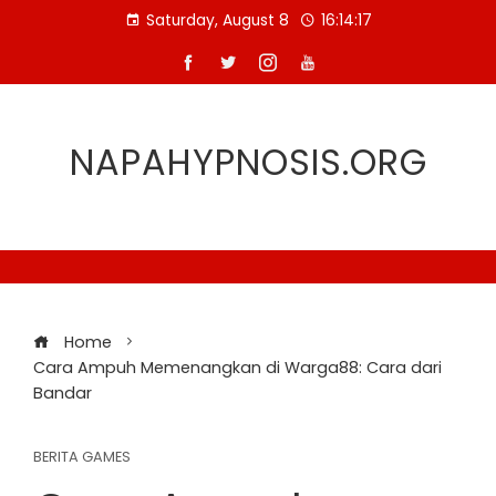
Skip
Saturday, August 8
16:14:18
to
content
NAPAHYPNOSIS.ORG
Home
Cara Ampuh Memenangkan di Warga88: Cara dari
Bandar
BERITA GAMES