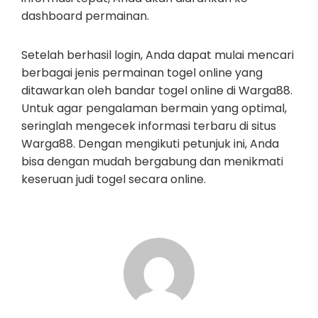
dashboard permainan.
Setelah berhasil login, Anda dapat mulai mencari
berbagai jenis permainan togel online yang
ditawarkan oleh bandar togel online di Warga88.
Untuk agar pengalaman bermain yang optimal,
seringlah mengecek informasi terbaru di situs
Warga88. Dengan mengikuti petunjuk ini, Anda
bisa dengan mudah bergabung dan menikmati
keseruan judi togel secara online.