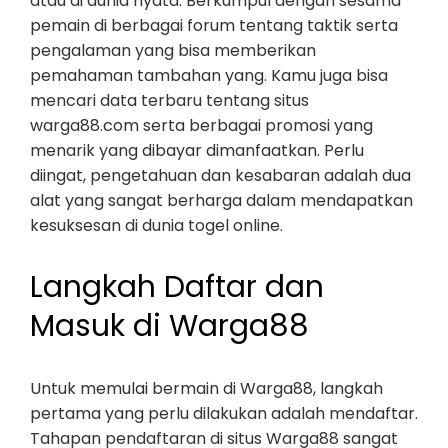
atau di dunia nyata. Berkumpul dengan sesama
pemain di berbagai forum tentang taktik serta
pengalaman yang bisa memberikan
pemahaman tambahan yang. Kamu juga bisa
mencari data terbaru tentang situs
warga88.com serta berbagai promosi yang
menarik yang dibayar dimanfaatkan. Perlu
diingat, pengetahuan dan kesabaran adalah dua
alat yang sangat berharga dalam mendapatkan
kesuksesan di dunia togel online.
Langkah Daftar dan
Masuk di Warga88
Untuk memulai bermain di Warga88, langkah
pertama yang perlu dilakukan adalah mendaftar.
Tahapan pendaftaran di situs Warga88 sangat