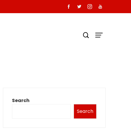
Search
Search