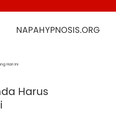
NAPAHYPNOSIS.ORG
g Hari Ini
nda Harus
i