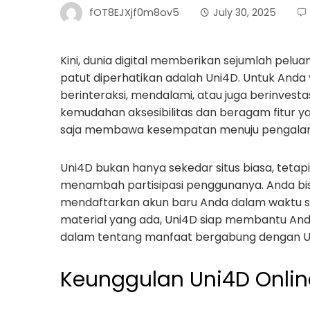
fOT8EJXjf0m8ov5
July 30, 2025
Kini, dunia digital memberikan sejumlah pelu
patut diperhatikan adalah Uni4D. Untuk And
berinteraksi, mendalami, atau juga berinvesta
kemudahan aksesibilitas dan beragam fitur ya
saja membawa kesempatan menuju pengalam
Uni4D bukan hanya sekedar situs biasa, tetapi
menambah partisipasi penggunanya. Anda bi
mendaftarkan akun baru Anda dalam waktu si
material yang ada, Uni4D siap membantu Anda
dalam tentang manfaat bergabung dengan Un
Keunggulan Uni4D Onlin