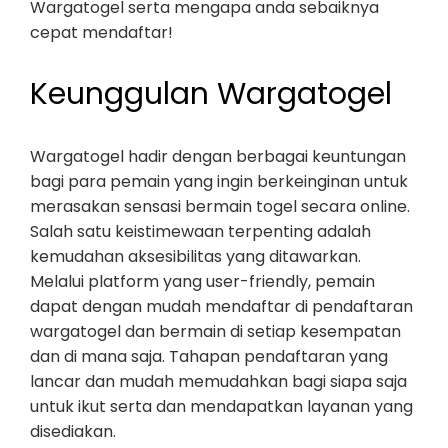
Wargatogel serta mengapa anda sebaiknya
cepat mendaftar!
Keunggulan Wargatogel
Wargatogel hadir dengan berbagai keuntungan
bagi para pemain yang ingin berkeinginan untuk
merasakan sensasi bermain togel secara online.
Salah satu keistimewaan terpenting adalah
kemudahan aksesibilitas yang ditawarkan.
Melalui platform yang user-friendly, pemain
dapat dengan mudah mendaftar di pendaftaran
wargatogel dan bermain di setiap kesempatan
dan di mana saja. Tahapan pendaftaran yang
lancar dan mudah memudahkan bagi siapa saja
untuk ikut serta dan mendapatkan layanan yang
disediakan.