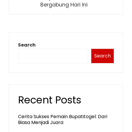
Bergabung Hari Ini
Search
Search
Recent Posts
Cerita Sukses Pemain Bupatitogel: Dari
Biasa Menjadi Juara