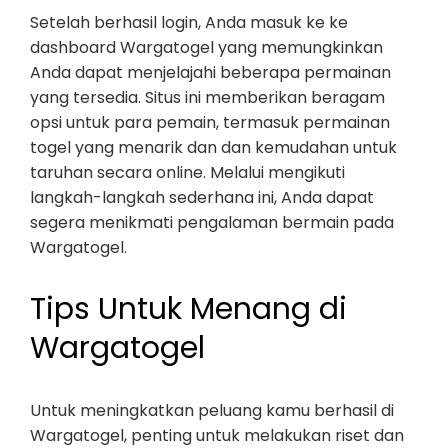
Setelah berhasil login, Anda masuk ke ke
dashboard Wargatogel yang memungkinkan
Anda dapat menjelajahi beberapa permainan
yang tersedia. Situs ini memberikan beragam
opsi untuk para pemain, termasuk permainan
togel yang menarik dan dan kemudahan untuk
taruhan secara online. Melalui mengikuti
langkah-langkah sederhana ini, Anda dapat
segera menikmati pengalaman bermain pada
Wargatogel.
Tips Untuk Menang di
Wargatogel
Untuk meningkatkan peluang kamu berhasil di
Wargatogel, penting untuk melakukan riset dan