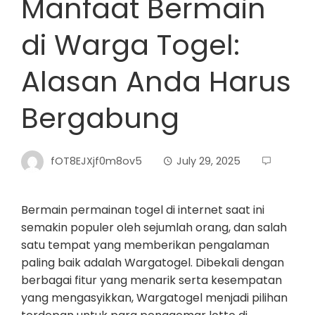
Manfaat Bermain
di Warga Togel:
Alasan Anda Harus
Bergabung
fOT8EJXjf0m8ov5
July 29, 2025
Bermain permainan togel di internet saat ini
semakin populer oleh sejumlah orang, dan salah
satu tempat yang memberikan pengalaman
paling baik adalah Wargatogel. Dibekali dengan
berbagai fitur yang menarik serta kesempatan
yang mengasyikkan, Wargatogel menjadi pilihan