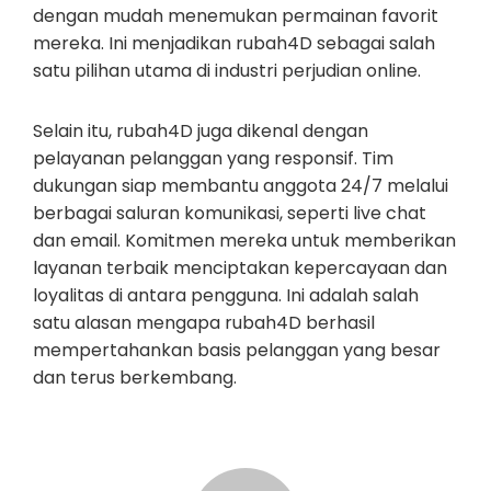
dengan mudah menemukan permainan favorit
mereka. Ini menjadikan rubah4D sebagai salah
satu pilihan utama di industri perjudian online.
Selain itu, rubah4D juga dikenal dengan
pelayanan pelanggan yang responsif. Tim
dukungan siap membantu anggota 24/7 melalui
berbagai saluran komunikasi, seperti live chat
dan email. Komitmen mereka untuk memberikan
layanan terbaik menciptakan kepercayaan dan
loyalitas di antara pengguna. Ini adalah salah
satu alasan mengapa rubah4D berhasil
mempertahankan basis pelanggan yang besar
dan terus berkembang.