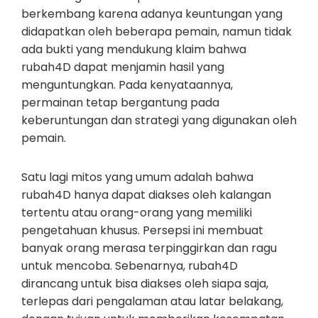
berkembang karena adanya keuntungan yang
didapatkan oleh beberapa pemain, namun tidak
ada bukti yang mendukung klaim bahwa
rubah4D dapat menjamin hasil yang
menguntungkan. Pada kenyataannya,
permainan tetap bergantung pada
keberuntungan dan strategi yang digunakan oleh
pemain.
Satu lagi mitos yang umum adalah bahwa
rubah4D hanya dapat diakses oleh kalangan
tertentu atau orang-orang yang memiliki
pengetahuan khusus. Persepsi ini membuat
banyak orang merasa terpinggirkan dan ragu
untuk mencoba. Sebenarnya, rubah4D
dirancang untuk bisa diakses oleh siapa saja,
terlepas dari pengalaman atau latar belakang,