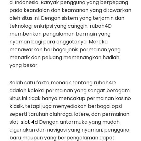
di Indonesia. Banyak pengguna yang berpegang
pada keandalan dan keamanan yang ditawarkan
oleh situs ini. Dengan sistem yang terjamin dan
teknologi enkripsi yang canggih, rubah4D
memberikan pengalaman bermain yang
nyaman bagi para anggotanya. Mereka
menawarkan berbagai jenis permainan yang
menarik dan peluang memenangkan hadiah
yang besar.
Salah satu fakta menarik tentang rubah4D
adalah koleksi permainan yang sangat beragam.
Situs ini tidak hanya mencakup permainan kasino
klasik, tetapi juga menyediakan berbagai opsi
seperti taruhan olahraga, lotere, dan permainan
slot.
slot 4d
Dengan antarmuka yang mudah
digunakan dan navigasi yang nyaman, pengguna
baru maupun yang berpengalaman dapat