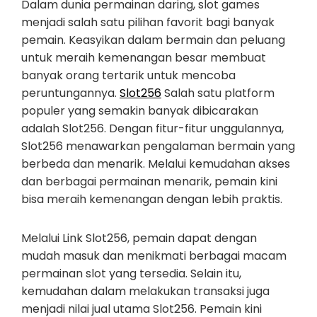
Dalam dunia permainan daring, slot games
menjadi salah satu pilihan favorit bagi banyak
pemain. Keasyikan dalam bermain dan peluang
untuk meraih kemenangan besar membuat
banyak orang tertarik untuk mencoba
peruntungannya.
Slot256
Salah satu platform
populer yang semakin banyak dibicarakan
adalah Slot256. Dengan fitur-fitur unggulannya,
Slot256 menawarkan pengalaman bermain yang
berbeda dan menarik. Melalui kemudahan akses
dan berbagai permainan menarik, pemain kini
bisa meraih kemenangan dengan lebih praktis.
Melalui Link Slot256, pemain dapat dengan
mudah masuk dan menikmati berbagai macam
permainan slot yang tersedia. Selain itu,
kemudahan dalam melakukan transaksi juga
menjadi nilai jual utama Slot256. Pemain kini