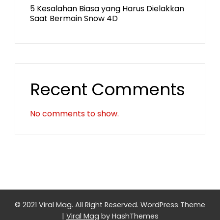
5 Kesalahan Biasa yang Harus Dielakkan
Saat Bermain Snow 4D
Recent Comments
No comments to show.
© 2021 Viral Mag. All Right Reserved.
WordPress Theme
|
Viral Mag
by HashThemes