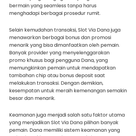
bermain yang seamless tanpa harus
menghadapi berbagai prosedur rumit.
Selain kemudahan transaksi, Slot Via Dana juga
menawarkan berbagai bonus dan promosi
menarik yang bisa dimanfaatkan oleh pemain.
Banyak provider yang menyelenggarakan
promo khusus bagi pengguna Dana, yang
memungkinkan pemain untuk mendapatkan
tambahan chip atau bonus deposit saat
melakukan transaksi. Dengan demikian,
kesempatan untuk meraih kemenangan semakin
besar dan menarik.
Keamanan juga menjadi salah satu faktor utama
yang menjadikan Slot Via Dana pilihan banyak
pemain. Dana memiliki sistem keamanan yang