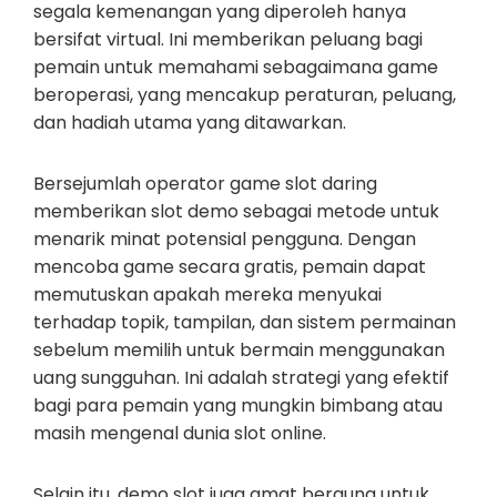
segala kemenangan yang diperoleh hanya
bersifat virtual. Ini memberikan peluang bagi
pemain untuk memahami sebagaimana game
beroperasi, yang mencakup peraturan, peluang,
dan hadiah utama yang ditawarkan.
Bersejumlah operator game slot daring
memberikan slot demo sebagai metode untuk
menarik minat potensial pengguna. Dengan
mencoba game secara gratis, pemain dapat
memutuskan apakah mereka menyukai
terhadap topik, tampilan, dan sistem permainan
sebelum memilih untuk bermain menggunakan
uang sungguhan. Ini adalah strategi yang efektif
bagi para pemain yang mungkin bimbang atau
masih mengenal dunia slot online.
Selain itu, demo slot juga amat berguna untuk