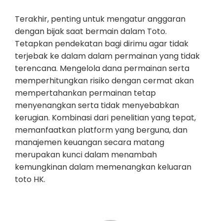
Terakhir, penting untuk mengatur anggaran
dengan bijak saat bermain dalam Toto.
Tetapkan pendekatan bagi dirimu agar tidak
terjebak ke dalam dalam permainan yang tidak
terencana. Mengelola dana permainan serta
memperhitungkan risiko dengan cermat akan
mempertahankan permainan tetap
menyenangkan serta tidak menyebabkan
kerugian. Kombinasi dari penelitian yang tepat,
memanfaatkan platform yang berguna, dan
manajemen keuangan secara matang
merupakan kunci dalam menambah
kemungkinan dalam memenangkan keluaran
toto HK.