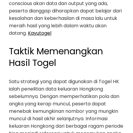
conscious akan data dan output yang ada,
peserta dianggap diharapkan dapat belajar dari
kesalahan dan keberhasilan di masa lalu untuk
meraih hasil yang lebih dalam waktu akan
datang.
Kayutogel
Taktik Memenangkan
Hasil Togel
Satu strategi yang dapat digunakan di Togel HK
ialah penelitian data keluaran Hongkong
sebelumnya. Dengan memperhatikan pola dan
angka yang kerap muncul, peserta dapat
menebak kemungkinan nombor yang mungkin
muncul di hasil akhir selanjutnya. Informasi
keluaran Hongkong dari berbagai ragam periode