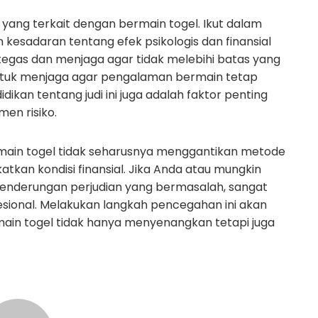
yang terkait dengan bermain togel. Ikut dalam
esadaran tentang efek psikologis dan finansial
tegas dan menjaga agar tidak melebihi batas yang
untuk menjaga agar pengalaman bermain tetap
an tentang judi ini juga adalah faktor penting
en risiko.
ermain togel tidak seharusnya menggantikan metode
kan kondisi finansial. Jika Anda atau mungkin
enderungan perjudian yang bermasalah, sangat
sional. Melakukan langkah pencegahan ini akan
in togel tidak hanya menyenangkan tetapi juga