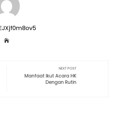
8EJXjf0m8ov5
NEXT POST
Manfaat Ikut Acara HK
Dengan Rutin