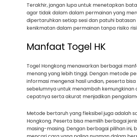
Terakhir, jangan lupa untuk menetapkan bata
agar tidak dalam dalam permainan yang merug
dipertaruhkan setiap sesi dan patuhi batasa
kenikmatan dalam permainan tanpa risiko risi
Manfaat Togel HK
Togel Hongkong menawarkan berbagai manfaa
menang yang lebih tinggi. Dengan metode pe
informasi mengenai hasil undian, peserta bi
sebelumnya untuk menambah kemungkinan diri
cepatnya serta akurat menjadikan pengala
Metode bertaruh yang fleksibel juga adalah sa
Hongkong. Peserta bisa memilih berbagai jeni
masing-masing. Dengan berbagai pilihan ini,
mencari cara yang paling nyaman dalam berp