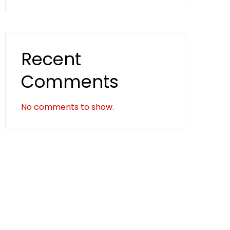
Recent
Comments
No comments to show.