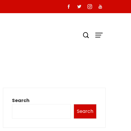
Search
Search