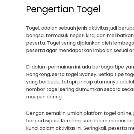
Pengertian Togel
Togel, adalah sebuah jenis aktivitas judi ber
bangsa, termasuk negeri kita, dan melibatkan 
peserta. Togel sering dijalankan oleh lemb
peserta agar mendapatkan imbalan sesuai a
Di dalam permainan ini, ada berbagai tipe ya
Hongkong, serta togel Sydney. Setiap tipe toge
yang berbeda, tetapi prinsip utamanya adala
nombor togel sering diumumkan secara secara 
maupun daring.
Dengan semakin jumlah platfom togel online,
berpartisipasi. Kemampuan dalam memasang t
kunci dalam aktivitas ini. Seringkali, peserta