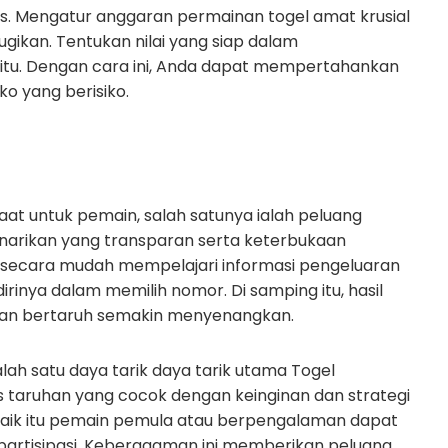
s. Mengatur anggaran permainan togel amat krusial
ikan. Tentukan nilai yang siap dalam
n itu. Dengan cara ini, Anda dapat mempertahankan
ko yang berisiko.
t untuk pemain, salah satunya ialah peluang
narikan yang transparan serta keterbukaan
sa secara mudah mempelajari informasi pengeluaran
nya dalam memilih nomor. Di samping itu, hasil
man bertaruh semakin menyenangkan.
lah satu daya tarik daya tarik utama Togel
s taruhan yang cocok dengan keinginan dan strategi
 baik itu pemain pemula atau berpengalaman dapat
artisipasi. Keberagaman ini memberikan peluang