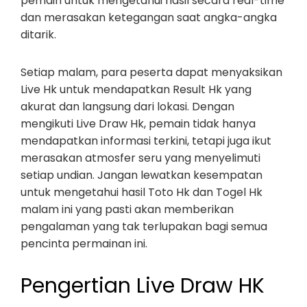
pemain untuk mengetahui hasil secara real-time
dan merasakan ketegangan saat angka-angka
ditarik.
Setiap malam, para peserta dapat menyaksikan
Live Hk untuk mendapatkan Result Hk yang
akurat dan langsung dari lokasi. Dengan
mengikuti Live Draw Hk, pemain tidak hanya
mendapatkan informasi terkini, tetapi juga ikut
merasakan atmosfer seru yang menyelimuti
setiap undian. Jangan lewatkan kesempatan
untuk mengetahui hasil Toto Hk dan Togel Hk
malam ini yang pasti akan memberikan
pengalaman yang tak terlupakan bagi semua
pencinta permainan ini.
Pengertian Live Draw HK