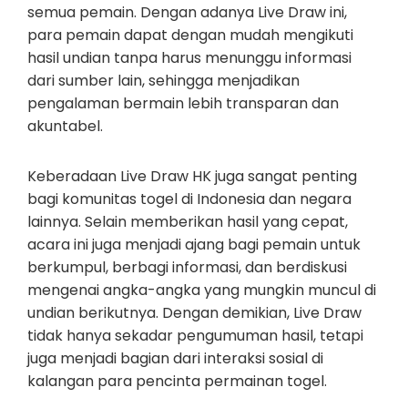
semua pemain. Dengan adanya Live Draw ini,
para pemain dapat dengan mudah mengikuti
hasil undian tanpa harus menunggu informasi
dari sumber lain, sehingga menjadikan
pengalaman bermain lebih transparan dan
akuntabel.
Keberadaan Live Draw HK juga sangat penting
bagi komunitas togel di Indonesia dan negara
lainnya. Selain memberikan hasil yang cepat,
acara ini juga menjadi ajang bagi pemain untuk
berkumpul, berbagi informasi, dan berdiskusi
mengenai angka-angka yang mungkin muncul di
undian berikutnya. Dengan demikian, Live Draw
tidak hanya sekadar pengumuman hasil, tetapi
juga menjadi bagian dari interaksi sosial di
kalangan para pencinta permainan togel.