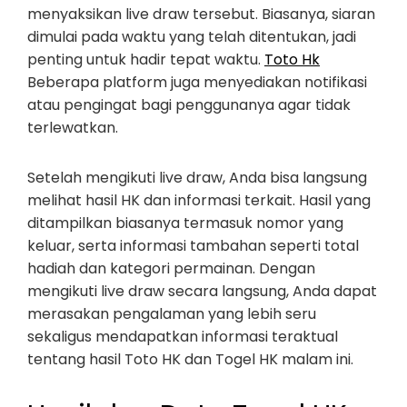
menyaksikan live draw tersebut. Biasanya, siaran
dimulai pada waktu yang telah ditentukan, jadi
penting untuk hadir tepat waktu.
Toto Hk
Beberapa platform juga menyediakan notifikasi
atau pengingat bagi penggunanya agar tidak
terlewatkan.
Setelah mengikuti live draw, Anda bisa langsung
melihat hasil HK dan informasi terkait. Hasil yang
ditampilkan biasanya termasuk nomor yang
keluar, serta informasi tambahan seperti total
hadiah dan kategori permainan. Dengan
mengikuti live draw secara langsung, Anda dapat
merasakan pengalaman yang lebih seru
sekaligus mendapatkan informasi teraktual
tentang hasil Toto HK dan Togel HK malam ini.