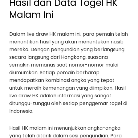
Hasil dan Data Togel HK
Malam Ini
Dalam live draw HK malam ini, para pemain telah
menantikan hasil yang akan menentukan nasib
mereka. Dengan pengundian yang berlangsung
secara langsung dari Hongkong, suasana
semakin memanas saat nomor-nomor mulai
diumumkan. Setiap pemain berharap
mendapatkan kombinasi angka yang tepat
untuk meraih kemenangan yang diimpikan. Hasil
live draw HK adalah informasi yang sangat
ditunggu-tunggu oleh setiap penggemar togel di
Indonesia.
Hasil HK malam ini menunjukkan angka-angka
yang telah ditarik dalam sesi pengundian. Para