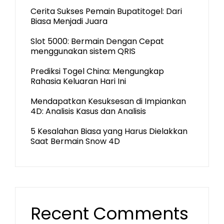
Cerita Sukses Pemain Bupatitogel: Dari
Biasa Menjadi Juara
Slot 5000: Bermain Dengan Cepat
menggunakan sistem QRIS
Prediksi Togel China: Mengungkap
Rahasia Keluaran Hari Ini
Mendapatkan Kesuksesan di Impiankan
4D: Analisis Kasus dan Analisis
5 Kesalahan Biasa yang Harus Dielakkan
Saat Bermain Snow 4D
Recent Comments