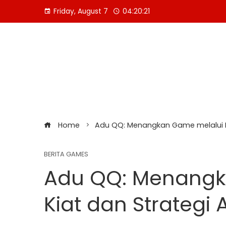
Skip
Friday, August 7
04:20:21
to
content
Home
Adu QQ: Menangkan Game melalui K
BERITA GAMES
Adu QQ: Menangk
Kiat dan Strateg