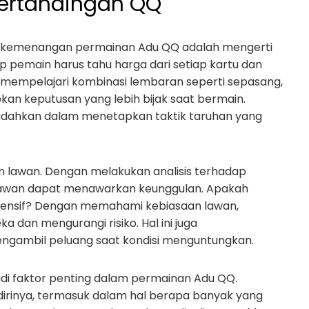
Pertandingan QQ
h kemenangan permainan Adu QQ adalah mengerti
p pemain harus tahu harga dari setiap kartu dan
mempelajari kombinasi lembaran seperti sepasang,
pkan keputusan yang lebih bijak saat bermain.
udahkan dalam menetapkan taktik taruhan yang
ain lawan. Dengan melakukan analisis terhadap
 lawan dapat menawarkan keunggulan. Apakah
efensif? Dengan memahami kebiasaan lawan,
 dan mengurangi risiko. Hal ini juga
engambil peluang saat kondisi menguntungkan.
adi faktor penting dalam permainan Adu QQ.
dirinya, termasuk dalam hal berapa banyak yang