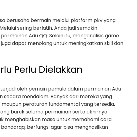
bisa berusaha bermain melalui platform pkv yang
Melalui sering berlatih, Anda jadi semakin
 permainan Adu QQ. Selain itu, menganalisis game
 juga dapat menolong untuk meningkatkan skill dan
lu Perlu Dielakkan
p terjadi oleh pemain pemula dalam permainan Adu
n secara mendalam. Banyak dari mereka yang
 maupun peraturan fundamental yang tersedia.
ang buruk selama permainan serta akhirnya
ntuk menghabiskan masa untuk memahami cara
 bandarqq, berfungsi agar bisa menghasilkan