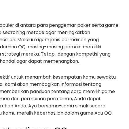
opuler di antara para penggemar poker serta game
ha searching metode agar meningkatkan
ilan. Melalui ragam jenis permainan yang
 domino QQ, masing-masing pemain memiliki
 strategi mereka. Tetapi, dengan kompetisi yang
rik handal agar dapat memenangkan.
 efektif untuk menambah kesempatan kamu sewaktu
a. Kami akan membagikan informasi tentang
a memberikan panduan tentang cara memilih game
men dari permainan permainan, Anda dapat
taruhan Anda. Ayo bersama-sama simak secara
u kamu meraih keberhasilan dalam game Adu QQ.