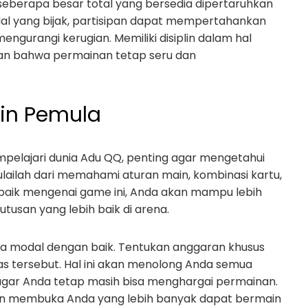
seberapa besar total yang bersedia dipertaruhkan
l yang bijak, partisipan dapat mempertahankan
mengurangi kerugian. Memiliki disiplin dalam hal
kan bahwa permainan tetap seru dan
in Pemula
pelajari dunia Adu QQ, penting agar mengetahui
ulailah dari memahami aturan main, kombinasi kartu,
 baik mengenai game ini, Anda akan mampu lebih
tusan yang lebih baik di arena.
la modal dengan baik. Tentukan anggaran khusus
as tersebut. Hal ini akan menolong Anda semua
agar Anda tetap masih bisa menghargai permainan.
kan membuka Anda yang lebih banyak dapat bermain