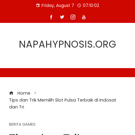
Skip
Friday, August 7
07:10:02
to
content
NAPAHYPNOSIS.ORG
Home
Tips dan Trik Memilih Slot Pulsa Terbaik di Indosat
dan Tri
BERITA GAMES