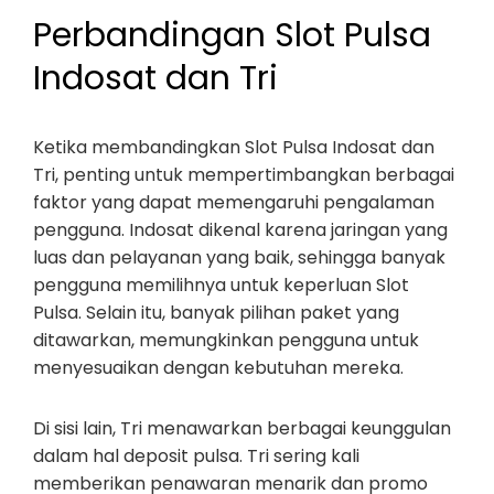
Perbandingan Slot Pulsa
Indosat dan Tri
Ketika membandingkan Slot Pulsa Indosat dan
Tri, penting untuk mempertimbangkan berbagai
faktor yang dapat memengaruhi pengalaman
pengguna. Indosat dikenal karena jaringan yang
luas dan pelayanan yang baik, sehingga banyak
pengguna memilihnya untuk keperluan Slot
Pulsa. Selain itu, banyak pilihan paket yang
ditawarkan, memungkinkan pengguna untuk
menyesuaikan dengan kebutuhan mereka.
Di sisi lain, Tri menawarkan berbagai keunggulan
dalam hal deposit pulsa. Tri sering kali
memberikan penawaran menarik dan promo