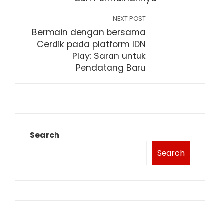
NEXT POST
Bermain dengan bersama
Cerdik pada platform IDN
Play: Saran untuk
Pendatang Baru
Search
Search