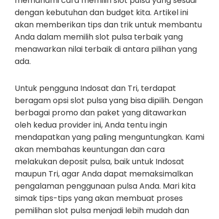
memahami cara memilih slot pulsa yang sesuai
dengan kebutuhan dan budget kita. Artikel ini
akan memberikan tips dan trik untuk membantu
Anda dalam memilih slot pulsa terbaik yang
menawarkan nilai terbaik di antara pilihan yang
ada.
Untuk pengguna Indosat dan Tri, terdapat
beragam opsi slot pulsa yang bisa dipilih. Dengan
berbagai promo dan paket yang ditawarkan
oleh kedua provider ini, Anda tentu ingin
mendapatkan yang paling menguntungkan. Kami
akan membahas keuntungan dan cara
melakukan deposit pulsa, baik untuk Indosat
maupun Tri, agar Anda dapat memaksimalkan
pengalaman penggunaan pulsa Anda. Mari kita
simak tips-tips yang akan membuat proses
pemilihan slot pulsa menjadi lebih mudah dan