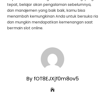
tepat, belajar akan pengalaman sebelumnya,
dan manajemen yang baik baik, kamu bisa
menambah kemungkinan Anda untuk bersuka ria
dan mungkin mendapatkan kemenangan saat
bermain slot online.
By fOT8EJXjf0m8ov5