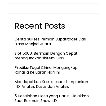
Recent Posts
Cerita Sukses Pemain Bupatitogel: Dari
Biasa Menjadi Juara
Slot 5000: Bermain Dengan Cepat
menggunakan sistem QRIS
Prediksi Togel China: Mengungkap
Rahasia Keluaran Hari Ini
Mendapatkan Kesuksesan di Impiankan
4D: Analisis Kasus dan Analisis
5 Kesalahan Biasa yang Harus Dielakkan
Saat Bermain Snow 4D