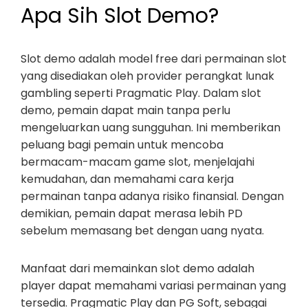
Apa Sih Slot Demo?
Slot demo adalah model free dari permainan slot
yang disediakan oleh provider perangkat lunak
gambling seperti Pragmatic Play. Dalam slot
demo, pemain dapat main tanpa perlu
mengeluarkan uang sungguhan. Ini memberikan
peluang bagi pemain untuk mencoba
bermacam-macam game slot, menjelajahi
kemudahan, dan memahami cara kerja
permainan tanpa adanya risiko finansial. Dengan
demikian, pemain dapat merasa lebih PD
sebelum memasang bet dengan uang nyata.
Manfaat dari memainkan slot demo adalah
player dapat memahami variasi permainan yang
tersedia. Pragmatic Play dan PG Soft, sebagai