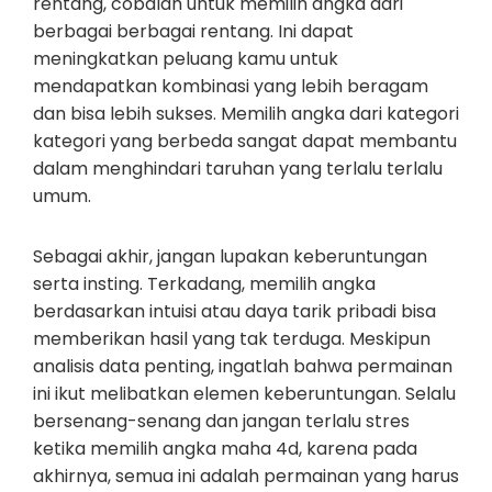
rentang, cobalah untuk memilih angka dari
berbagai berbagai rentang. Ini dapat
meningkatkan peluang kamu untuk
mendapatkan kombinasi yang lebih beragam
dan bisa lebih sukses. Memilih angka dari kategori
kategori yang berbeda sangat dapat membantu
dalam menghindari taruhan yang terlalu terlalu
umum.
Sebagai akhir, jangan lupakan keberuntungan
serta insting. Terkadang, memilih angka
berdasarkan intuisi atau daya tarik pribadi bisa
memberikan hasil yang tak terduga. Meskipun
analisis data penting, ingatlah bahwa permainan
ini ikut melibatkan elemen keberuntungan. Selalu
bersenang-senang dan jangan terlalu stres
ketika memilih angka maha 4d, karena pada
akhirnya, semua ini adalah permainan yang harus