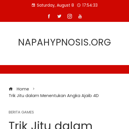
Skip
Saturday, August 8
17:54:33
to
content
NAPAHYPNOSIS.ORG
Home
Trik Jitu dalam Menentukan Angka Ajaib 4D
BERITA GAMES
Trik Jitu dalam