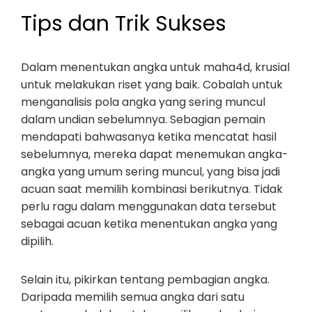
Tips dan Trik Sukses
Dalam menentukan angka untuk maha4d, krusial
untuk melakukan riset yang baik. Cobalah untuk
menganalisis pola angka yang sering muncul
dalam undian sebelumnya. Sebagian pemain
mendapati bahwasanya ketika mencatat hasil
sebelumnya, mereka dapat menemukan angka-
angka yang umum sering muncul, yang bisa jadi
acuan saat memilih kombinasi berikutnya. Tidak
perlu ragu dalam menggunakan data tersebut
sebagai acuan ketika menentukan angka yang
dipilih.
Selain itu, pikirkan tentang pembagian angka.
Daripada memilih semua angka dari satu