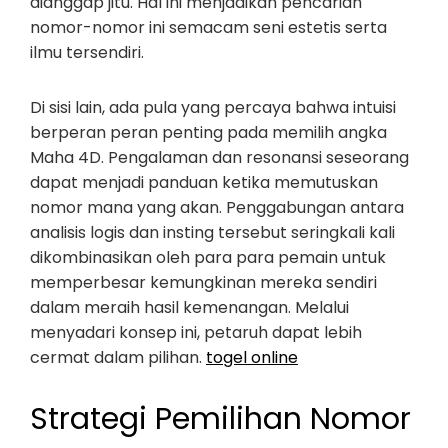
dianggap jitu. Hal ini menjadikan pencarian
nomor-nomor ini semacam seni estetis serta
ilmu tersendiri.
Di sisi lain, ada pula yang percaya bahwa intuisi
berperan peran penting pada memilih angka
Maha 4D. Pengalaman dan resonansi seseorang
dapat menjadi panduan ketika memutuskan
nomor mana yang akan. Penggabungan antara
analisis logis dan insting tersebut seringkali kali
dikombinasikan oleh para para pemain untuk
memperbesar kemungkinan mereka sendiri
dalam meraih hasil kemenangan. Melalui
menyadari konsep ini, petaruh dapat lebih
cermat dalam pilihan.
togel online
Strategi Pemilihan Nomor