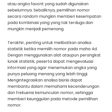
atau angka favorit yang sudah digunakan
sebelumnya. Sebaliknya, pemilihan nomor
secara random mungkin memberi kesempatan
pada kombinasi yang yang tak terduga dan
mungkin menjadi pemenang.
Terakhir, penting untuk melibatkan analisa
statistik ketika memilih nomor pada maha 4d.
Dengan menggunakan alat ataupun perangkat
lunak statistik, peserta dapat mengevaluasi
informasi yang agar menemukan angka yang
punya peluang menang yang lebih tinggi.
Mengintegrasikan analisa bisnis dapat
membantu dalam memahami kecenderungan
dan frekuensi kemunculan nomor, sehingga
memberi keunggulan pada metode pemilihan
nomor.