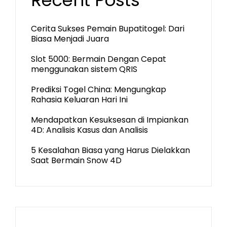
Recent Posts
Cerita Sukses Pemain Bupatitogel: Dari
Biasa Menjadi Juara
Slot 5000: Bermain Dengan Cepat
menggunakan sistem QRIS
Prediksi Togel China: Mengungkap
Rahasia Keluaran Hari Ini
Mendapatkan Kesuksesan di Impiankan
4D: Analisis Kasus dan Analisis
5 Kesalahan Biasa yang Harus Dielakkan
Saat Bermain Snow 4D