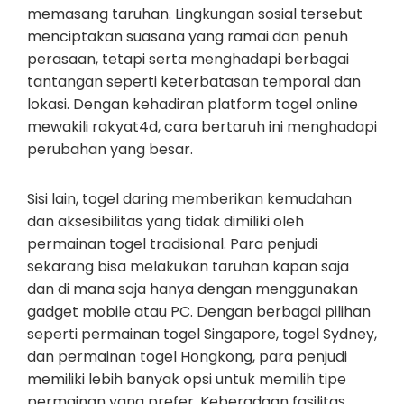
memasang taruhan. Lingkungan sosial tersebut
menciptakan suasana yang ramai dan penuh
perasaan, tetapi serta menghadapi berbagai
tantangan seperti keterbatasan temporal dan
lokasi. Dengan kehadiran platform togel online
mewakili rakyat4d, cara bertaruh ini menghadapi
perubahan yang besar.
Sisi lain, togel daring memberikan kemudahan
dan aksesibilitas yang tidak dimiliki oleh
permainan togel tradisional. Para penjudi
sekarang bisa melakukan taruhan kapan saja
dan di mana saja hanya dengan menggunakan
gadget mobile atau PC. Dengan berbagai pilihan
seperti permainan togel Singapore, togel Sydney,
dan permainan togel Hongkong, para penjudi
memiliki lebih banyak opsi untuk memilih tipe
permainan yang prefer. Keberadaan fasilitas