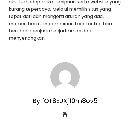
aksi terhadap risiko penipuan serta website yang
kurang tepercaya. Melalui memilih situs yang
tepat dari dan mengerti aturan yang ada,
momen bermain permainan togel online bisa
berubah menjadi menjadi aman dan
menyenangkan.
By fOT8EJXjf0m8ov5