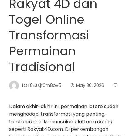
Rakyat 4D dan
Togel Online
Transformasi
Permainan
Tradisional
fOT8EJXjf0m8ov5
May 30, 2026
Dalam akhir-akhir ini, permainan lotere sudah
menghadapi transformasi yang penting,
terutama dari kemunculan platform daring
seperti Rakyat4D.com. Di perkembangan