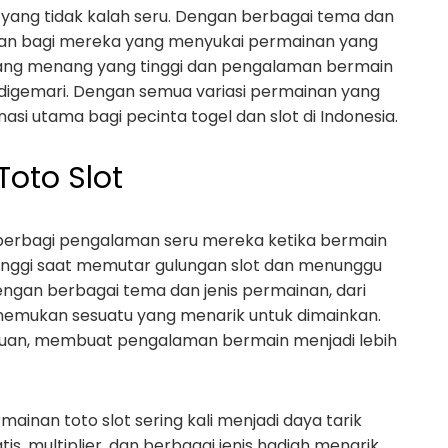
yang tidak kalah seru. Dengan berbagai tema dan
ihan bagi mereka yang menyukai permainan yang
uang menang yang tinggi dan pengalaman bermain
 digemari. Dengan semua variasi permainan yang
asi utama bagi pecinta togel dan slot di Indonesia.
oto Slot
 berbagi pengalaman seru mereka ketika bermain
tinggi saat memutar gulungan slot dan menunggu
ngan berbagai tema dan jenis permainan, dari
enemukan sesuatu yang menarik untuk dimainkan.
uan, membuat pengalaman bermain menjadi lebih
ermainan toto slot sering kali menjadi daya tarik
is, multiplier, dan berbagai jenis hadiah menarik