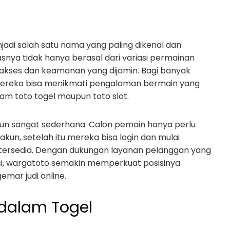
njadi salah satu nama yang paling dikenal dan
asnya tidak hanya berasal dari variasi permainan
 akses dan keamanan yang dijamin. Bagi banyak
mereka bisa menikmati pengalaman bermain yang
m toto togel maupun toto slot.
un sangat sederhana. Calon pemain hanya perlu
n, setelah itu mereka bisa login dan mulai
 tersedia. Dengan dukungan layanan pelanggan yang
i, wargatoto semakin memperkuat posisinya
emar judi online.
dalam Togel