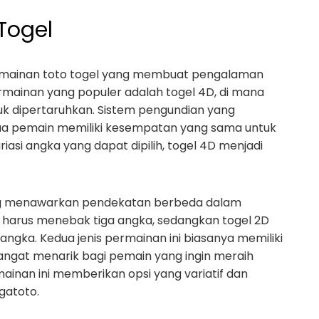
Togel
rmainan toto togel yang membuat pengalaman
ermainan yang populer adalah togel 4D, di mana
uk dipertaruhkan. Sistem pengundian yang
ua pemain memiliki kesempatan yang sama untuk
i angka yang dapat dipilih, togel 4D menjadi
yang menawarkan pendekatan berbeda dalam
n harus menebak tiga angka, sedangkan togel 2D
gka. Kedua jenis permainan ini biasanya memiliki
sangat menarik bagi pemain yang ingin meraih
inan ini memberikan opsi yang variatif dan
gatoto.