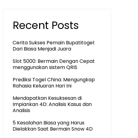
Recent Posts
Cerita Sukses Pemain Bupatitogel:
Dari Biasa Menjadi Juara
Slot 5000: Bermain Dengan Cepat
menggunakan sistem QRIS
Prediksi Togel China: Mengungkap
Rahasia Keluaran Hari Ini
Mendapatkan Kesuksesan di
Impiankan 4D: Analisis Kasus dan
Analisis
5 Kesalahan Biasa yang Harus
Dielakkan Saat Bermain Snow 4D