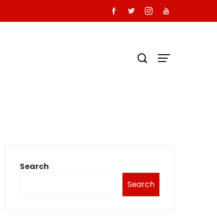
Search
Search