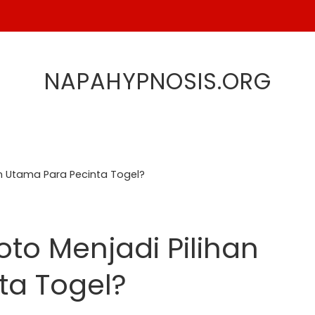
NAPAHYPNOSIS.ORG
n Utama Para Pecinta Togel?
o Menjadi Pilihan
ta Togel?