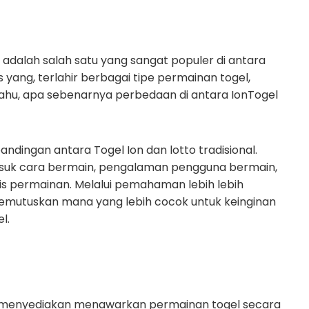
adalah salah satu yang sangat populer di antara
 yang, terlahir berbagai tipe permainan togel,
 tahu, apa sebenarnya perbedaan di antara IonTogel
andingan antara Togel Ion dan lotto tradisional.
uk cara bermain, pengalaman pengguna bermain,
nis permainan. Melalui pemahaman lebih lebih
mutuskan mana yang lebih cocok untuk keinginan
l.
 menyediakan menawarkan permainan togel secara