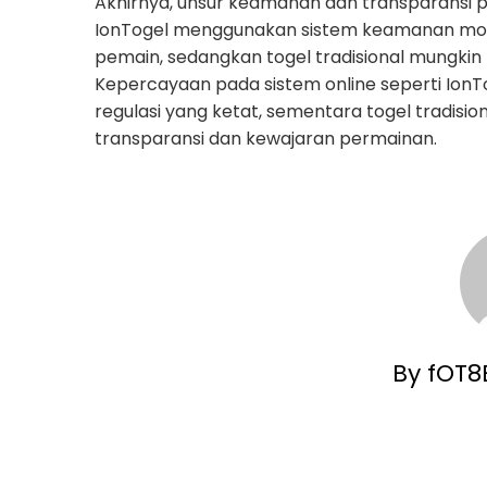
Akhirnya, unsur keamanan dan transparansi pu
IonTogel menggunakan sistem keamanan mode
pemain, sedangkan togel tradisional mungkin 
Kepercayaan pada sistem online seperti IonTo
regulasi yang ketat, sementara togel tradis
transparansi dan kewajaran permainan.
By fOT