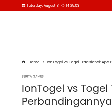
Skip
Saturday, August 8
14:25:03
to
content
Home
IonTogel vs Togel Tradisional: Apa
BERITA GAMES
IonTogel vs Togel 
Perbandingannya