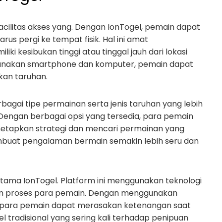
acilitas akses yang. Dengan IonTogel, pemain dapat
rus pergi ke tempat fisik. Hal ini amat
i kesibukan tinggi atau tinggal jauh dari lokasi
gunakan smartphone dan komputer, pemain dapat
an taruhan.
bagai tipe permainan serta jenis taruhan yang lebih
 Dengan berbagai opsi yang tersedia, para pemain
netapkan strategi dan mencari permainan yang
membuat pengalaman bermain semakin lebih seru dan
tama IonTogel. Platform ini menggunakan teknologi
dan proses para pemain. Dengan menggunakan
, para pemain dapat merasakan ketenangan saat
l tradisional yang sering kali terhadap penipuan