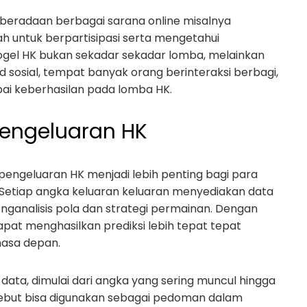
keberadaan berbagai sarana online misalnya
 untuk berpartisipasi serta mengetahui
ogel HK bukan sekadar sekadar lomba, melainkan
d sosial, tempat banyak orang berinteraksi berbagi,
ai keberhasilan pada lomba HK.
 Pengeluaran HK
pengeluaran HK menjadi lebih penting bagi para
 Setiap angka keluaran keluaran menyediakan data
analisis pola dan strategi permainan. Dengan
pat menghasilkan prediksi lebih tepat tepat
asa depan.
ta, dimulai dari angka yang sering muncul hingga
rsebut bisa digunakan sebagai pedoman dalam