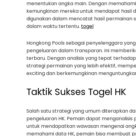
menentukan angka main. Dengan memahami 
kemungkinan mereka untuk mendapat hasil diin
digunakan dalam mencatat hasil permainan s
dalam waktu tertentu.
togel
Hongkong Pools sebagai penyelenggara yang
pengeluaran dalam transparan. Ini memberi
terbaru. Dengan analisis yang tepat terhadap
strategi permainan yang lebih efektif, me
exciting dan berkemungkinan menguntungka
Taktik Sukses Togel HK
Salah satu strategi yang umum diterapkan da
pengeluaran HK. Pemain dapat menganalisis po
untuk mendapatkan wawasan mengenai angk
memahami data HK, pemain bisa membuat pre