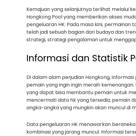
Kemajuan yang selanjutnya terlihat melalui 
Hongkong Pool yang memberikan akses mudah
pengeluaran HK. Pada masa kini, permainan t
telah jadi sebuah bagian dari budaya dan tren
strategi, strategi pengalaman untuk menggap
Informasi dan Statistik
Di dalam alam perjudian Hongkong, informasi 
pemain yang ingin ingin meraih kemenangan.
yang dapat bisa membantu pemain untuk meng
mencermati data hk yang tersedia, pemain da
angka-angka yang mungkin akan muncul di m
Data pengeluaran HK menawarkan beraneka da
kombinasi yang jarang muncul. Informasi te