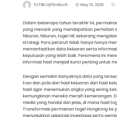
fOT8EJXjf0m8ov5
May 15, 2026
Dalam beberapa tahun terakhir ini, permaina
yang menarik yang mendapatkan perhatian seb
hiburan, hiburan, togel HK sekarang mengal
strategi. Para petaruh tidak hanya hanya me
memanfaatkan data keluaran serta informas
keputusan yang lebih baik. Fenomena ini men
informasi hasil menjadi kunci penting untuk m
Dengan semakin banyaknya data yang tersedi
tren dan pola dari hasil keluaran dari hasil
hasil agar menemukan angka yang sering ke
kemungkinan mereka meraih kemenangan. Da
media yang handal dan jelas, di mana hasil to
Transformasi permainan togel Hongkong ke p
menunjukkan adaptasi investigasi serta pe