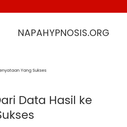
NAPAHYPNOSIS.ORG
e Kenyataan Yang Sukses
Dari Data Hasil ke
Sukses