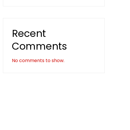
Recent
Comments
No comments to show.