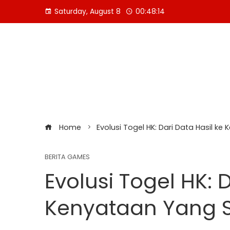
Skip
Saturday, August 8
00:48:14
to
content
Home
Evolusi Togel HK: Dari Data Hasil k
BERITA GAMES
Evolusi Togel HK: 
Kenyataan Yang 