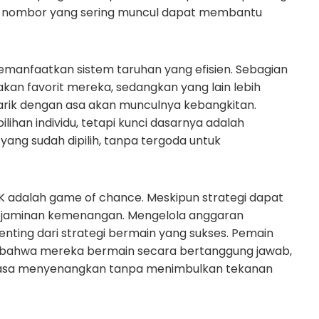
si nombor yang sering muncul dapat membantu
emanfaatkan sistem taruhan yang efisien. Sebagian
n favorit mereka, sedangkan yang lain lebih
arik dengan asa akan munculnya kebangkitan.
lihan individu, tetapi kunci dasarnya adalah
 yang sudah dipilih, tanpa tergoda untuk
K adalah game of chance. Meskipun strategi dapat
aminan kemenangan. Mengelola anggaran
ting dari strategi bermain yang sukses. Pemain
bahwa mereka bermain secara bertanggung jawab,
iasa menyenangkan tanpa menimbulkan tekanan