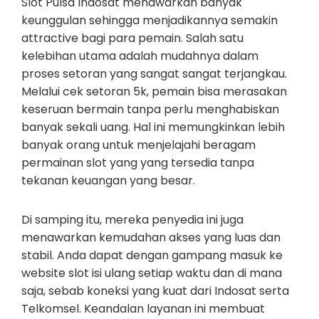
Slot Pulsa Indosat menawarkan banyak
keunggulan sehingga menjadikannya semakin
attractive bagi para pemain. Salah satu
kelebihan utama adalah mudahnya dalam
proses setoran yang sangat sangat terjangkau.
Melalui cek setoran 5k, pemain bisa merasakan
keseruan bermain tanpa perlu menghabiskan
banyak sekali uang. Hal ini memungkinkan lebih
banyak orang untuk menjelajahi beragam
permainan slot yang yang tersedia tanpa
tekanan keuangan yang besar.
Di samping itu, mereka penyedia ini juga
menawarkan kemudahan akses yang luas dan
stabil. Anda dapat dengan gampang masuk ke
website slot isi ulang setiap waktu dan di mana
saja, sebab koneksi yang kuat dari Indosat serta
Telkomsel. Keandalan layanan ini membuat