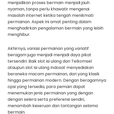
menjadikan proses bermain menjadi jauh
nyaman, tanpa perlu khawatir mengenai
masalah internet ketika tengah menikmati
permainan. Aspek ini amat penting dalam
menghadirkan pengalaman bermain yang lebih
menghibur.
Akhirnya, variasi permainan yang variatif
beragam juga menjadi menjadi daya pikat
tersendiri. Baik slot isi ulang dari Telkomsel
ataupun slot isi ulang Indosat menyediakan
beraneka macam permainan, dari yang klasik
hingga permainan modern. Dengan beragamnya
opsi yang tersedia, para pemain dapat
menemukan jenis permainan yang dengan
dengan selera serta preferensi sendiri,
menambah keseruan dan tantangan selama
bermain.