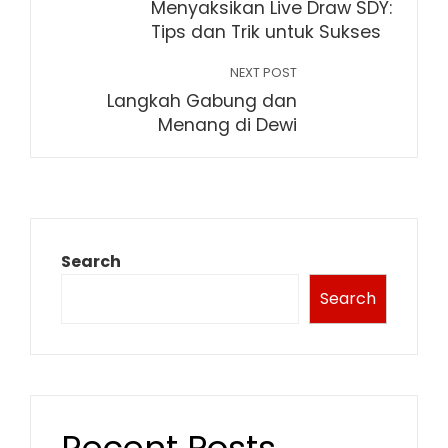
Menyaksikan Live Draw SDY:
Tips dan Trik untuk Sukses
NEXT POST
Langkah Gabung dan
Menang di Dewi
Search
Search