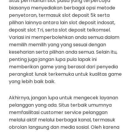
Situs permainan slot pulsa yang terpercaya
biasanya menyediakan berbagai opsi metode
penyetoran, termasuk slot deposit 5k serta
pilihan lainnya antara lain slot deposit indosat,
deposit slot Tri, serta slot deposit telkomsel.
Variasi ini memperbolehkan anda semua dalam
memilih memilih yang yang sesuai dengan
keseharian serta pilihan anda semua. Selain itu,
penting juga jangan lupa pula lapak ini
memberikan game yang berasal dari penyedia
perangkat lunak terkemuka untuk kualitas game
yang lebih baik baik.
Akhirnya, jangan lupa untuk mengecek layanan
pelanggan yang ada. Situs terbaik umumnya
memfasilitasi customer service pelanggan
melalui aktif melalui berbagai kanal, termasuk
obrolan langsung dan media sosial. Oleh karena