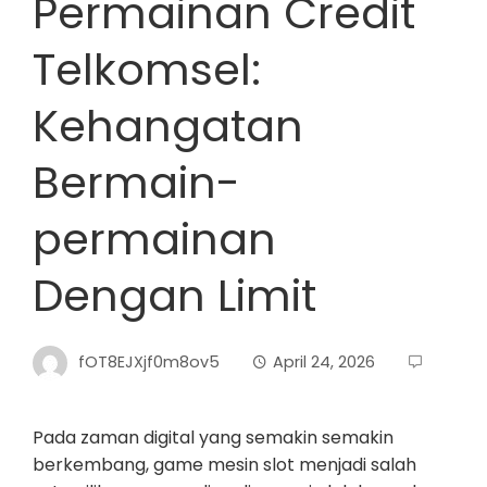
Permainan Credit
Telkomsel:
Kehangatan
Bermain-
permainan
Dengan Limit
fOT8EJXjf0m8ov5
April 24, 2026
Pada zaman digital yang semakin semakin
berkembang, game mesin slot menjadi salah