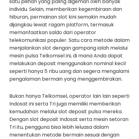
satu pilihan yang paling digemari oleh banyak
individu. Selain, memberikan kegembiraan dan
hiburan, permainan slot kini semakin mudah
dijangkau lewat ragam platform, termasuk
memanfaatkan saldo dari operator
telekomunikasi populer. Satu cara metode dalam
menjalankan slot dengan gampang ialah melalui
mesin pulsa Telkomsel ini, di mana Anda dapat
melakukan deposit menggunakan nominal kecil
seperti hanya 5 ribu uang dan segera mengalami
pengalaman bermain yang menggembirakan.
Bukan hanya Telkomsel, operator lain lain seperti
Indosat ini serta Tri juga memiliki memberikan
kemudahan melalui slot deposit pulsa mereka.
Dengan slot deposit Indosat serta mesin setoran
Tri itu, pengguna bisa lebih leluasa dalam
menentukan metode bermain sesuai dengan