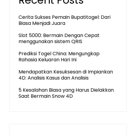
Recent Posts
Cerita Sukses Pemain Bupatitogel: Dari
Biasa Menjadi Juara
Slot 5000: Bermain Dengan Cepat
menggunakan sistem QRIS
Prediksi Togel China: Mengungkap
Rahasia Keluaran Hari Ini
Mendapatkan Kesuksesan di Impiankan
4D: Analisis Kasus dan Analisis
5 Kesalahan Biasa yang Harus Dielakkan
Saat Bermain Snow 4D