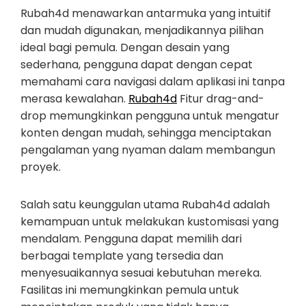
Rubah4d menawarkan antarmuka yang intuitif
dan mudah digunakan, menjadikannya pilihan
ideal bagi pemula. Dengan desain yang
sederhana, pengguna dapat dengan cepat
memahami cara navigasi dalam aplikasi ini tanpa
merasa kewalahan.
Rubah4d
Fitur drag-and-
drop memungkinkan pengguna untuk mengatur
konten dengan mudah, sehingga menciptakan
pengalaman yang nyaman dalam membangun
proyek.
Salah satu keunggulan utama Rubah4d adalah
kemampuan untuk melakukan kustomisasi yang
mendalam. Pengguna dapat memilih dari
berbagai template yang tersedia dan
menyesuaikannya sesuai kebutuhan mereka.
Fasilitas ini memungkinkan pemula untuk