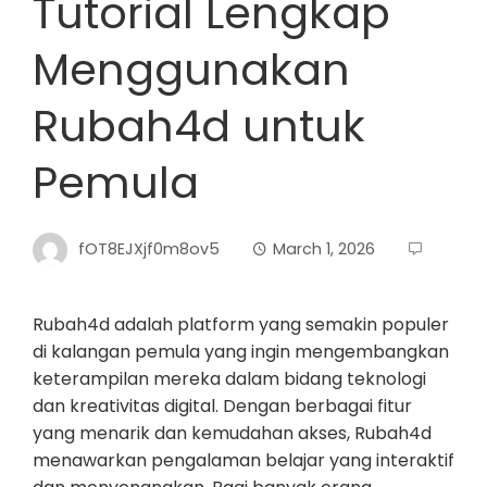
Tutorial Lengkap
Menggunakan
Rubah4d untuk
Pemula
fOT8EJXjf0m8ov5
March 1, 2026
Rubah4d adalah platform yang semakin populer
di kalangan pemula yang ingin mengembangkan
keterampilan mereka dalam bidang teknologi
dan kreativitas digital. Dengan berbagai fitur
yang menarik dan kemudahan akses, Rubah4d
menawarkan pengalaman belajar yang interaktif