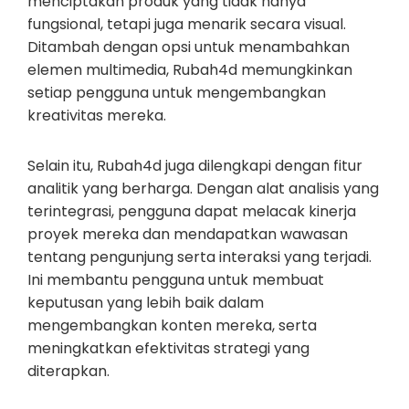
menciptakan produk yang tidak hanya
fungsional, tetapi juga menarik secara visual.
Ditambah dengan opsi untuk menambahkan
elemen multimedia, Rubah4d memungkinkan
setiap pengguna untuk mengembangkan
kreativitas mereka.
Selain itu, Rubah4d juga dilengkapi dengan fitur
analitik yang berharga. Dengan alat analisis yang
terintegrasi, pengguna dapat melacak kinerja
proyek mereka dan mendapatkan wawasan
tentang pengunjung serta interaksi yang terjadi.
Ini membantu pengguna untuk membuat
keputusan yang lebih baik dalam
mengembangkan konten mereka, serta
meningkatkan efektivitas strategi yang
diterapkan.