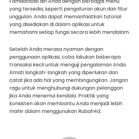
Familiarisasi diri Anda dengan berbagai menu
yang tersedia, seperti pengaturan akun dan fitur
unggulan. Anda dapat memanfaatkan tutorial
yang disediakan di dalam aplikasi untuk
memahami setiap fungsi secara lebih mendalam.
Setelah Anda merasa nyaman dengan
penggunaan aplikasi, coba lakukan beberapa
transaksi kecil untuk menguji pengalaman Anda.
Amati langkah-langkah yang diperlukan dan
catat jika ada hal yang membingungkan. Jangan
ragu untuk menghubungi dukungan pelanggan
jika Anda menemui kendala. Praktik yang
konsisten akan membantu Anda menjadi lebih
mahir dalam menggunakan Rubah4d.