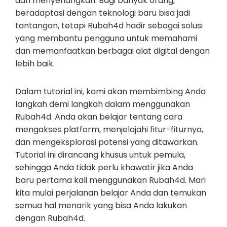
dan menyenangkan. Bagi banyak orang,
beradaptasi dengan teknologi baru bisa jadi
tantangan, tetapi Rubah4d hadir sebagai solusi
yang membantu pengguna untuk memahami
dan memanfaatkan berbagai alat digital dengan
lebih baik.
Dalam tutorial ini, kami akan membimbing Anda
langkah demi langkah dalam menggunakan
Rubah4d. Anda akan belajar tentang cara
mengakses platform, menjelajahi fitur-fiturnya,
dan mengeksplorasi potensi yang ditawarkan.
Tutorial ini dirancang khusus untuk pemula,
sehingga Anda tidak perlu khawatir jika Anda
baru pertama kali menggunakan Rubah4d. Mari
kita mulai perjalanan belajar Anda dan temukan
semua hal menarik yang bisa Anda lakukan
dengan Rubah4d.