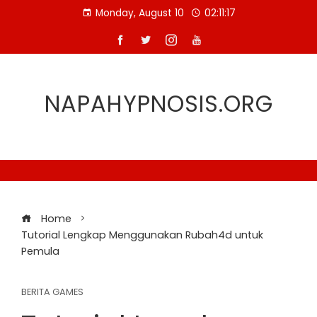
Skip
Monday, August 10
02:11:17
to
content
NAPAHYPNOSIS.ORG
Home
Tutorial Lengkap Menggunakan Rubah4d untuk
Pemula
BERITA GAMES