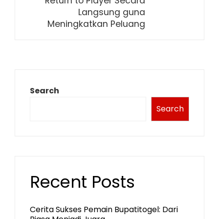
Return to Player Secara
Langsung guna
Meningkatkan Peluang
Search
Search
Recent Posts
Cerita Sukses Pemain Bupatitogel: Dari