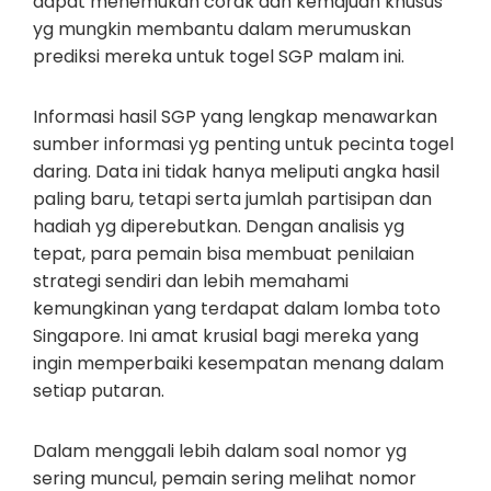
dapat menemukan corak dan kemajuan khusus
yg mungkin membantu dalam merumuskan
prediksi mereka untuk togel SGP malam ini.
Informasi hasil SGP yang lengkap menawarkan
sumber informasi yg penting untuk pecinta togel
daring. Data ini tidak hanya meliputi angka hasil
paling baru, tetapi serta jumlah partisipan dan
hadiah yg diperebutkan. Dengan analisis yg
tepat, para pemain bisa membuat penilaian
strategi sendiri dan lebih memahami
kemungkinan yang terdapat dalam lomba toto
Singapore. Ini amat krusial bagi mereka yang
ingin memperbaiki kesempatan menang dalam
setiap putaran.
Dalam menggali lebih dalam soal nomor yg
sering muncul, pemain sering melihat nomor