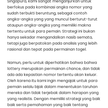
Singapura, kami sangat menganjurkan untuk
berfokus pada kombinasi angka nomor yang
sudah terbukti beruntung, sebagai contoh
angka-angka yang yang muncul berturut-turut
ataupun angka-angka yang memiliki makna
tertentu untuk para pemain. Strategi ini bukan
hanya sekadar mengandalkan nasib semata,
tetapi juga berpatokan pada analisis yang lebih
rasional dan tepat pada permainan togel.
Namun, perlu untuk diperhatikan bahwa bahwa
lottery merupakan permainan chance, dan tidak
ada ada kepastian nomor tertentu akan keluar.
Oleh karena itu kami ingin mengajak untuk para
pemain selalu bijak dalam menentukan taruhan
mereka dan tidak terjebak dalam harapan yang
yang realistis. Dengan memiliki strategi yang baik
baik serta pemahaman yang baik tentang