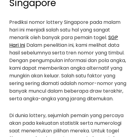
Singapore
Prediksi nomor lottery Singapore pada malam
hari ini menjadi salah satu hal yang sangat
menarik oleh banyak para pemain togel.
SGP
Hari Ini
Dalam penelitian ini, kami melihat data
hasil sebelumnya serta tren nomor yang timbul.
Dengan pengumpulan informasi dan pola angka,
kami dapat memberikan angka alternatif yang
mungkin akan keluar. Salah satu faktor yang
sering sering diamati adalah nomor-nomor yang
banyak muncul dalam beberapa draw terakhir,
serta angka-angka yang jarang ditemukan.
Di dunia lottery, sejumlah pemain yang percaya
akan pada kekuatan statistik serta numerologi
saat menentukan pilihan mereka. Untuk togel