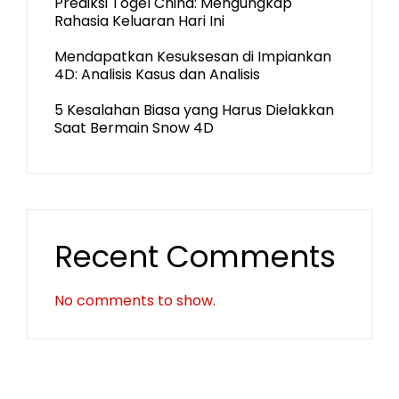
Prediksi Togel China: Mengungkap
Rahasia Keluaran Hari Ini
Mendapatkan Kesuksesan di Impiankan
4D: Analisis Kasus dan Analisis
5 Kesalahan Biasa yang Harus Dielakkan
Saat Bermain Snow 4D
Recent Comments
No comments to show.