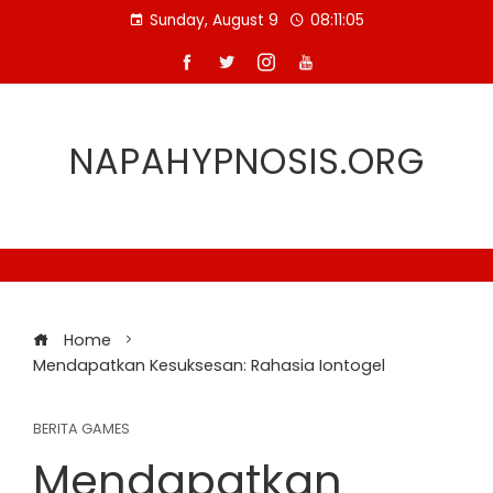
Skip
Sunday, August 9
08:11:06
to
content
NAPAHYPNOSIS.ORG
Home
Mendapatkan Kesuksesan: Rahasia Iontogel
BERITA GAMES
Mendapatkan