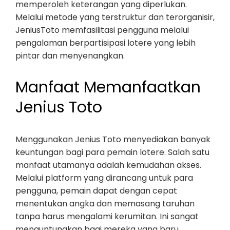
memperoleh keterangan yang diperlukan.
Melalui metode yang terstruktur dan terorganisir,
JeniusToto memfasilitasi pengguna melalui
pengalaman berpartisipasi lotere yang lebih
pintar dan menyenangkan.
Manfaat Memanfaatkan
Jenius Toto
Menggunakan Jenius Toto menyediakan banyak
keuntungan bagi para pemain lotere. Salah satu
manfaat utamanya adalah kemudahan akses.
Melalui platform yang dirancang untuk para
pengguna, pemain dapat dengan cepat
menentukan angka dan memasang taruhan
tanpa harus mengalami kerumitan. Ini sangat
menguntungkan bagi mereka yang baru