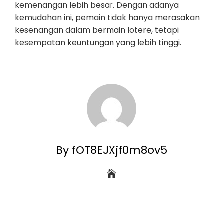
kemenangan lebih besar. Dengan adanya
kemudahan ini, pemain tidak hanya merasakan
kesenangan dalam bermain lotere, tetapi
kesempatan keuntungan yang lebih tinggi.
By fOT8EJXjf0m8ov5