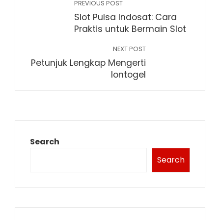
PREVIOUS POST
Slot Pulsa Indosat: Cara
Praktis untuk Bermain Slot
NEXT POST
Petunjuk Lengkap Mengerti
Iontogel
Search
Search